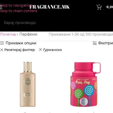
Skip to navigation
0
0,0
Skip to main content
Почетна
»
Парфеми
Прикажани 1–30 од 100 производи
Прикажи опции
Филтри
Ресетирај филтер
Гурмански