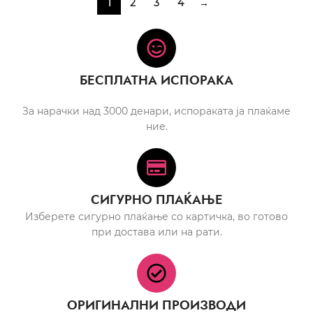
1
2
3
4
→
БЕСПЛАТНА ИСПОРАКА
За нарачки над 3000 денари, испораката ја плаќаме
ние.
СИГУРНО ПЛАЌАЊЕ
Изберете сигурно плаќање со картичка, во готово
при достава или на рати.
ОРИГИНАЛНИ ПРОИЗВОДИ