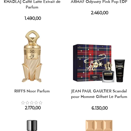
KHADLAJ Caffé Latte Extrait de
ARMAF Odyssey Pink Pop EDP
Parfum
2.460,00
1.490,00
RIIFFS Noor Parfum
JEAN PAUL GAULTIER Scandal
pour Homme Giftset Le Parfum
100 ml + SG 75 ml
2.170,00
6.130,00