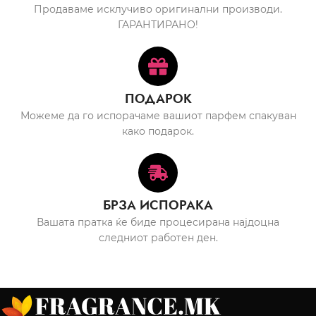
Продаваме исклучиво оригинални производи.
ГАРАНТИРАНО!
ПОДАРОК
Можеме да го испорачаме вашиот парфем спакуван
како подарок.
БРЗА ИСПОРАКА
Вашата пратка ќе биде процесирана најдоцна
следниот работен ден.