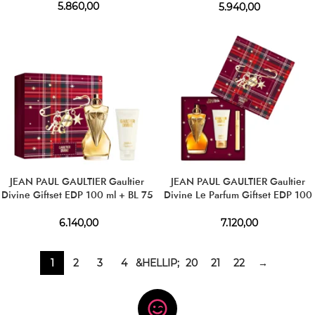
5.860,00
5.940,00
JEAN PAUL GAULTIER Gaultier
JEAN PAUL GAULTIER Gaultier
Divine Giftset EDP 100 ml + BL 75
Divine Le Parfum Giftset EDP 100
ml
ml + BL 75 ml + EDP 10 ml
6.140,00
7.120,00
1
2
3
4
&HELLIP;
20
21
22
→