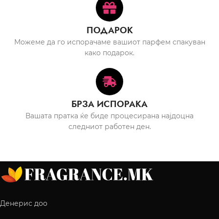
ПОДАРОК
Можеме да го испорачаме вашиот парфем спакуван
како подарок.
БРЗА ИСПОРАКА
Вашата пратка ќе биде процесирана најдоцна
следниот работен ден.
Денерис доо