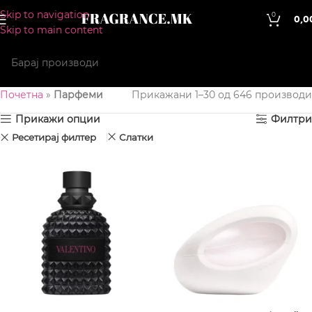
Skip to navigation
0
0,0
Skip to main content
Почетна
»
Парфеми
Прикажани 1–30 од 646 производи
Прикажи опции
Филтри
Ресетирај филтер
Слатки