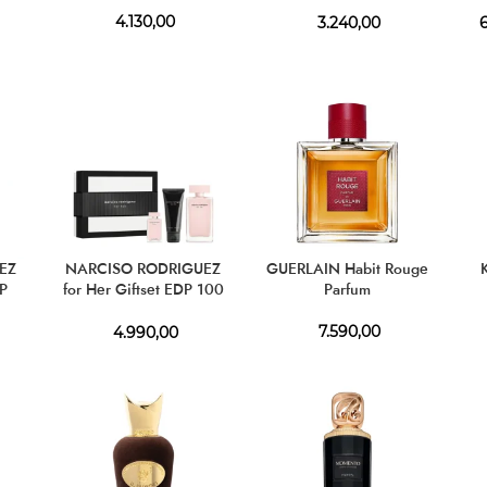
4.130,00
3.240,00
6
EZ
NARCISO RODRIGUEZ
GUERLAIN Habit Rouge
DP
for Her Giftset EDP 100
Parfum
ml + EDP 10 ml + BL 50
ml
7.590,00
4.990,00