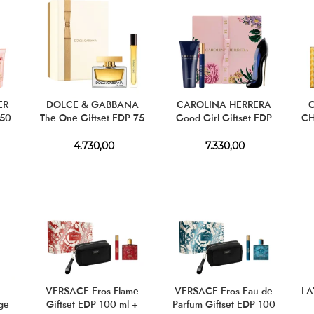
ER
DOLCE & GABBANA
CAROLINA HERRERA
 50
The One Giftset EDP 75
Good Girl Giftset EDP
CH
ml + EDP 10 ml
80 ml + BL 100 ml + EDP
m
10 ml
4.730,00
7.330,00
VERSACE Eros Flame
VERSACE Eros Eau de
LA
ge
Giftset EDP 100 ml +
Parfum Giftset EDP 100