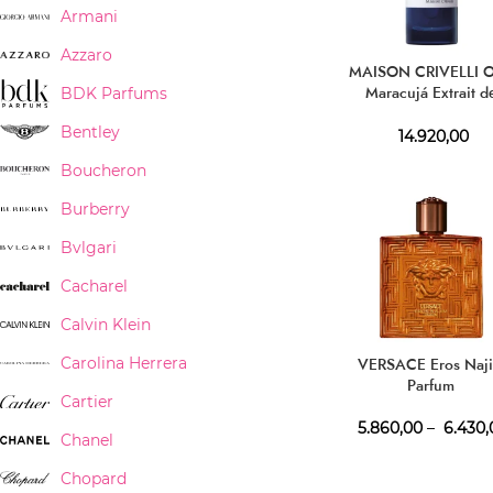
Armani
Azzaro
MAISON CRIVELLI 
Maracujá Extrait d
BDK Parfums
Parfum
Bentley
14.920,00
Boucheron
Burberry
Bvlgari
Cacharel
Calvin Klein
VERSACE Eros Naj
Carolina Herrera
Parfum
Cartier
5.860,00
–
6.430,
Chanel
Chopard