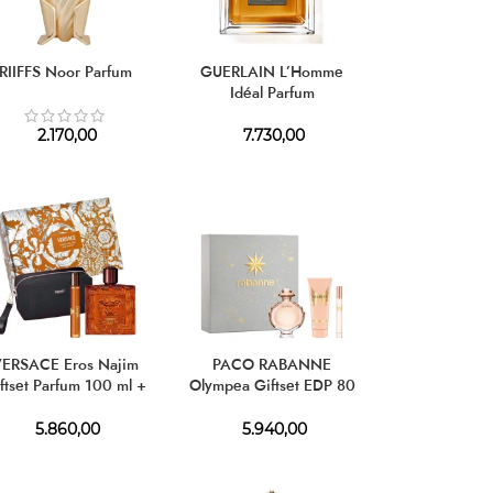
RIIFFS Noor Parfum
GUERLAIN L’Homme
Idéal Parfum
2.170,00
7.730,00
ERSACE Eros Najim
PACO RABANNE
ftset Parfum 100 ml +
Olympea Giftset EDP 80
Parfum 10 ml
ml + BL 100 ml + EDP 10
ml
5.860,00
5.940,00