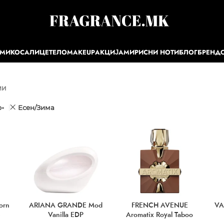
ЕМИ
КОСА
ЛИЦЕ
ТЕЛО
MAKEUP
АКЦИЈА
МИРИСНИ НОТИ
БЛОГ
БРЕНД
ми
р
Есен/Зима
orn
ARIANA GRANDE Mod
FRENCH AVENUE
VA
e
Vanilla EDP
Aromatix Royal Taboo
Extrait de Parfum