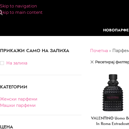
Skip to navigation
Skip to main content
НОВО
ПАРФ
ПРИКАЖИ САМО НА ЗАЛИХА
Почетна
»
Парфе
Ресетирај филте
На залиха
КАТЕГОРИИ
Женски парфеми
Машки парфеми
VALENTINO Uomo B
In Roma Extrados
ЦЕНА
Parfum