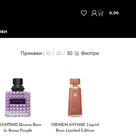
0
0,00
ОВИ
Прикажи
10
20
30
Филтри
LENTINO Donna Born
FRENCH AVENUE Liquid
In Roma Purple
Brun Limited Edition
Melancholia EDP
Parfum