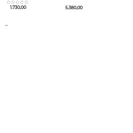
ml + SG 75 ml + TS 12 ml
1.730,00
5.380,00
→