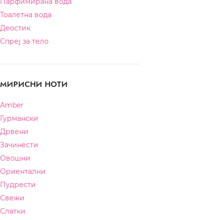
Khadlaj
Парфимирана вода
Тоалетна вода
Lalique
Деостик
Lancome
Спреј за тело
Lanvin
Lattafa
МИРИСНИ НОТИ
Laura Biagiotti
Mancera
Amber
Гурмански
Mercedes Benz
Дрвени
Mont Blanc
Зачинести
Montale
Овошни
Montblanc
Ориентални
Пудрести
Moschino
Свежи
Mugler
Слатки