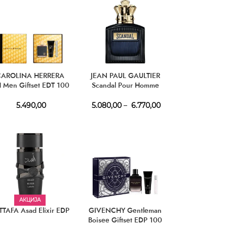
CAROLINA HERRERA
JEAN PAUL GAULTIER
 Men Giftset EDT 100
Scandal Pour Homme
l + AS 100 ml + EDT
Intense EDP
10 ml
5.490,00
5.080,00
–
6.770,00
АКЦИЈА
TTAFA Asad Elixir EDP
GIVENCHY Gentleman
Boisee Giftset EDP 100