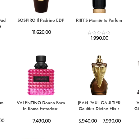
Oud
SOSPIRO Il Padrino EDP
RIIFFS Momento Parfum
e
11.620,00
1.990,00
im
VALENTINO Donna Born
JEAN PAUL GAULTIER
V
In Roma Extradose
Gaultier Divine Elixir
Gi
Parfum
Parfum
00
7.490,00
5.940,00
–
7.990,00