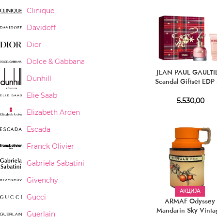
Clinique
Davidoff
Dior
Dolce & Gabbana
JEAN PAUL GAULTI
Dunhill
Scandal Giftset EDP
ml + BL 75 ml
Elie Saab
5.530,00
Elizabeth Arden
Escada
Franck Olivier
Gabriela Sabatini
Givenchy
АКЦИЈА
Gucci
ARMAF Odyssey
Mandarin Sky Vinta
Guerlain