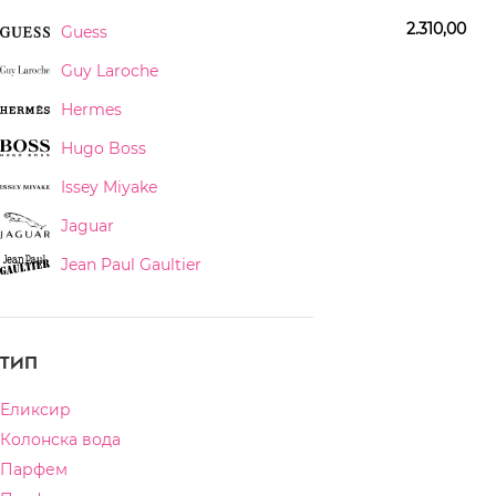
Edition EDP
2.310,00
Guess
Guy Laroche
Hermes
Hugo Boss
Issey Miyake
Jaguar
Jean Paul Gaultier
Jimmy Choo
Joop
ТИП
Juliette Has a Gun
Еликсир
Karl Lagerfeld
Колонска вода
Kenzo
Парфем