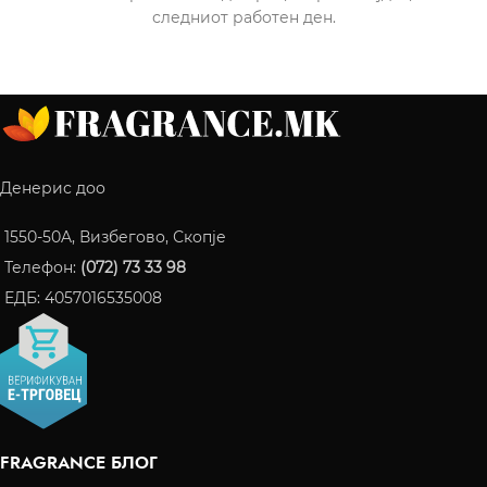
следниот работен ден.
Денерис доо
1550-50A, Визбегово, Скопје
Телефон:
(072) 73 33 98
ЕДБ: 4057016535008
FRAGRANCE БЛОГ