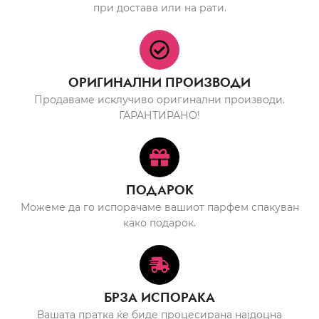
при достава или на рати.
ОРИГИНАЛНИ ПРОИЗВОДИ
Продаваме исклучиво оригинални производи.
ГАРАНТИРАНО!
ПОДАРОК
Можеме да го испорачаме вашиот парфем спакуван
како подарок.
БРЗА ИСПОРАКА
Вашата пратка ќе биде процесирана најдоцна