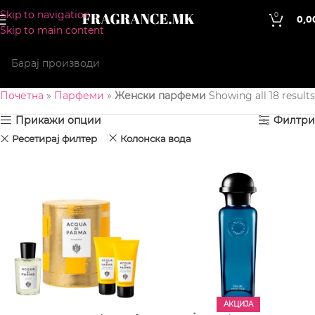
Skip to navigation
0
0,0
Skip to main content
Почетна
»
Парфеми
»
Женски парфеми
Showing all 18 results
Прикажи опции
Филтри
Ресетирај филтер
Колонска вода
АКЦИЈА