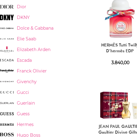
Dior
DKNY
Dolce & Gabbana
Elie Saab
HERMÈS Tutti Twill
Elizabeth Arden
D’hermès EDP
Escada
3.840,00
Franck Olivier
Givenchy
Gucci
Guerlain
Guess
Hermes
JEAN PAUL GAULTI
Gaultier Divine Gift
Hugo Boss