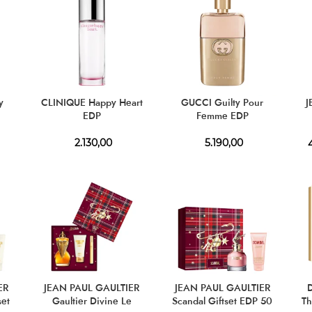
y
CLINIQUE Happy Heart
GUCCI Guilty Pour
J
EDP
Femme EDP
2.130,00
5.190,00
4
ER
JEAN PAUL GAULTIER
JEAN PAUL GAULTIER
set
Gaultier Divine Le
Scandal Giftset EDP 50
Th