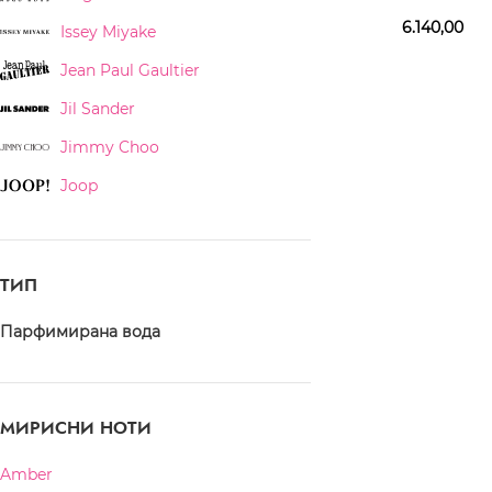
EDP 100 ml + BL 75
6.140,00
Issey Miyake
Jean Paul Gaultier
Jil Sander
Jimmy Choo
Joop
Juliette Has a Gun
Karl Lagerfeld
ТИП
Kenzo
Парфимирана вода
Khadlaj
Lalique
Lancome
МИРИСНИ НОТИ
Lanvin
Amber