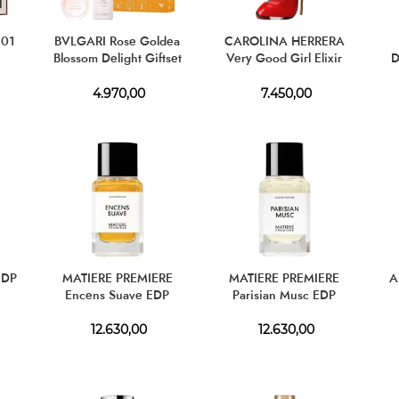
 01
BVLGARI Rose Goldea
CAROLINA HERRERA
Blossom Delight Giftset
Very Good Girl Elixir
D
EDP 50 ml + BL 75 ml
EDP
4.970,00
7.450,00
EDP
MATIERE PREMIERE
MATIERE PREMIERE
A
Encens Suave EDP
Parisian Musc EDP
12.630,00
12.630,00