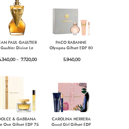
EAN PAUL GAULTIER
PACO RABANNE
Gaultier Divine Le
Olympea Giftset EDP 80
Parfum EDP
ml + BL 100 ml + EDP 10
ml
.340,00
–
7.720,00
5.940,00
DOLCE & GABBANA
CAROLINA HERRERA
e One Giftset EDP 75
Good Girl Giftset EDP