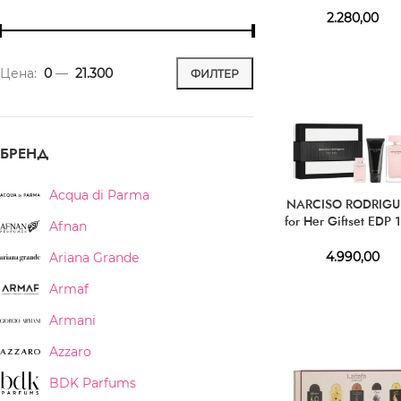
2.280,00
Цена:
0
—
21.300
ФИЛТЕР
БРЕНД
Acqua di Parma
NARCISO RODRIGU
for Her Giftset EDP 
Afnan
ml + EDP 10 ml + BL
ml
4.990,00
Ariana Grande
Armaf
Armani
Azzaro
BDK Parfums