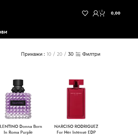
0
0,00
ОВИ
Прикажи
10
20
30
Филтри
LENTINO Donna Born
NARCISO RODRIGUEZ
In Roma Purple
For Her Intense EDP
Melancholia EDP