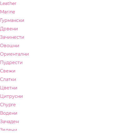
Lattafa
Leather
Mancera
Marine
Гурмански
Mont Blanc
Дрвени
Montale
Зачинести
Mugler
Овошни
Ориентални
Narciso Rodriguez
Пудрести
Nina Ricci
Свежи
Paco Rabanne
Слатки
Prada
Цветни
Цитрусни
Rabanne
Chypre
Ralph Lauren
Водени
Roberto Cavalli
Зачаден
Sabrina Carpenter
Зелени
Кожа