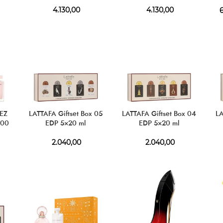
4.130,00
4.130,00
6
EZ
LATTAFA Giftset Box 05
LATTAFA Giftset Box 04
LA
100
EDP 5×20 ml
EDP 5×20 ml
 50
2.040,00
2.040,00