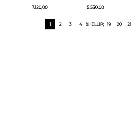
 ml
Parfum Giftset EDP 100
ml + BL 75 ml
ml + BL 75 ml + EDP 10
7.120,00
5.530,00
ml
1
2
3
4
&HELLIP;
19
20
21