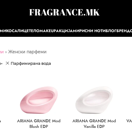
ЕМИ
КОСА
ЛИЦЕ
ТЕЛО
MAKEUP
АКЦИЈА
МИРИСНИ НОТИ
БЛОГ
БРЕНД
ми
»
Женски парфеми
р
Парфимирана вода
a
ARIANA GRANDE Mod
ARIANA GRANDE Mod
VA
Blush EDP
Vanilla EDP