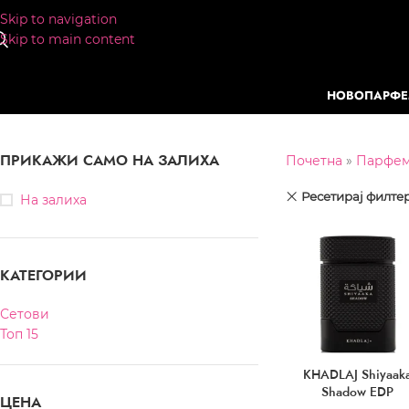
Skip to navigation
Skip to main content
НОВО
ПАРФ
ПРИКАЖИ САМО НА ЗАЛИХА
Почетна
»
Парфе
Ресетирај филте
На залиха
КАТЕГОРИИ
Сетови
Топ 15
KHADLAJ Shiyaak
Shadow EDP
ЦЕНА