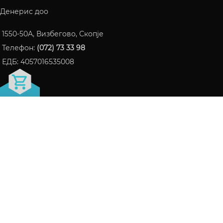
Денерис доо
1550-50A, Визбегово, Скопје
Телефон:
(072) 73 33 98
ЕДБ: 4057016535008
FRAGRANCE БЛОГ
ПАРФЕМИ КОИ СТАНАА ИНТЕРНЕТ ХИТ ВО 2024
06/10/2024
Нема коментари
СЕ ШТО ТРЕБА ДА ЗНАЕТЕ ЗА LATTAFA НА ЕДНО
МЕСТО