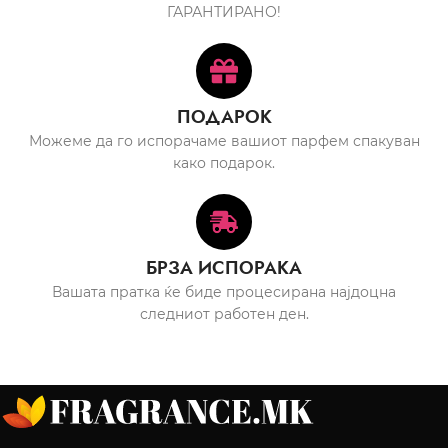
ГАРАНТИРАНО!
ПОДАРОК
Можеме да го испорачаме вашиот парфем спакуван
како подарок.
БРЗА ИСПОРАКА
Вашата пратка ќе биде процесирана најдоцна
следниот работен ден.