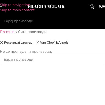
Skip to navigation
0
0,0
Skip to main content
Почетна
»
Сите производи
Ресетирај филтер
Van Cleef & Arpels
Не се пронајдени производи.