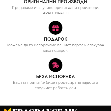
ОРИГИНАЛНИ ПРОИЗВОДИ
Продаваме исклучиво оригинални производи.
ГАРАНТИРАНО!
ПОДАРОК
Можеме да го испорачаме вашиот парфем спакуван
како подарок.
БРЗА ИСПОРАКА
Вашата пратка ќе биде процесирана најдоцна
следниот работен ден.