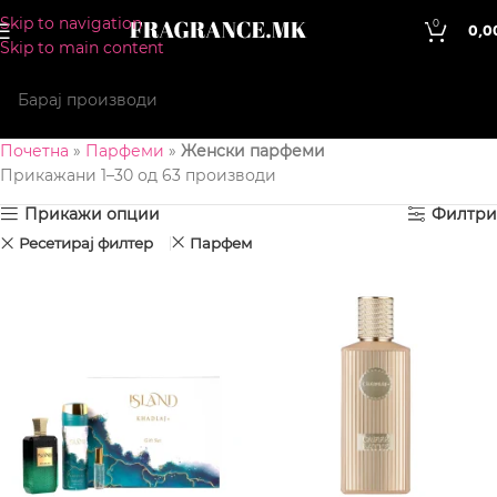
Skip to navigation
0
0,0
Skip to main content
Почетна
»
Парфеми
»
Женски парфеми
Прикажани 1–30 од 63 производи
Прикажи опции
Филтри
Ресетирај филтер
Парфем