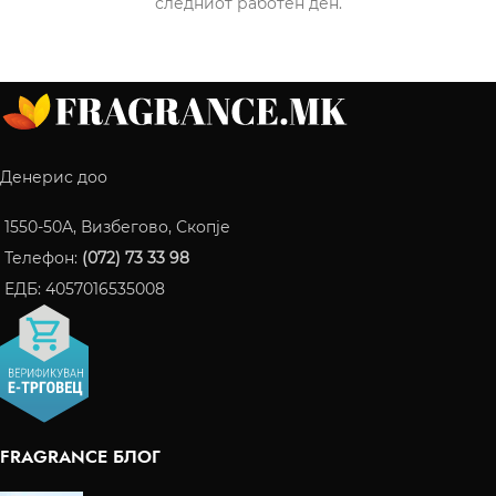
следниот работен ден.
Денерис доо
1550-50A, Визбегово, Скопје
Телефон:
(072) 73 33 98
ЕДБ: 4057016535008
FRAGRANCE БЛОГ