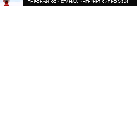
ПАРФЕМИ КОИ СТАНАА ИНТЕРНЕТ ХИТ ВО 2024
06/10/2024
Нема коментари
СЕ ШТО ТРЕБА ДА ЗНАЕТЕ ЗА LATTAFA НА ЕДНО
МЕСТО
12/03/2024
Нема коментари
ИНФОРМАЦИИ
За нас
Корисни информации
Приватност
Услови за користење
КОРИСНИЧКИ УСЛУГИ
Преглед на нарачки
Испорака
Начин на плаќање
Контакт