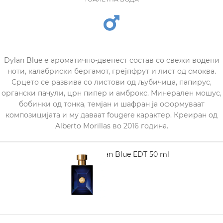
Dylan Blue е ароматичнo-двенест состав со свежи водени
ноти, калабриски бергамот, грејпфрут и лист од смоква.
Срцето се развива со листови од љубичица, папирус,
органски пачули, црн пипер и амброкс. Минерален мошус,
бобинки од тонка, темјан и шафран ја оформуваат
композицијата и му даваат fougere карактер. Креиран од
Alberto Morillas во 2016 година.
VERSACE Dylan Blue EDT 50 ml
3.480,00