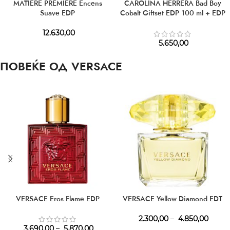
MATIERE PREMIERE Encens
CAROLINA HERRERA Bad Boy
Suave EDP
Cobalt Giftset EDP 100 ml + EDP
10 ml + SG 100 ml
12.630,00
5.650,00
ПОВЕЌЕ ОД VERSACE
VERSACE Eros Flame EDP
VERSACE Yellow Diamond EDT
2.300,00
–
4.850,00
3.690,00
–
5.870,00