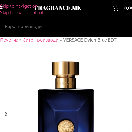
Skip to navigation
0
0,0
Skip to main content
Почетна
»
Сите производи
»
VERSACE Dylan Blue EDT