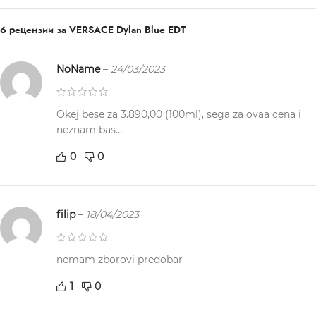
6 рецензии за
VERSACE Dylan Blue EDT
NoName
–
24/03/2023
Okej bese za 3.890,00 (100ml), sega za ovaa cena i
neznam bas….
0
0
filip
–
18/04/2023
nemam zborovi predobar
1
0