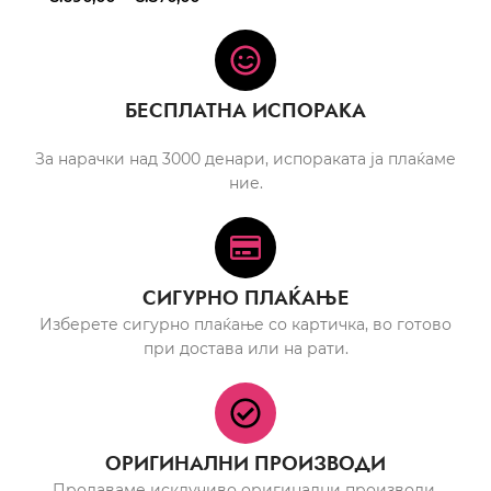
БЕСПЛАТНА ИСПОРАКА
За нарачки над 3000 денари, испораката ја плаќаме
ние.
СИГУРНО ПЛАЌАЊЕ
Изберете сигурно плаќање со картичка, во готово
при достава или на рати.
ОРИГИНАЛНИ ПРОИЗВОДИ
Продаваме исклучиво оригинални производи.