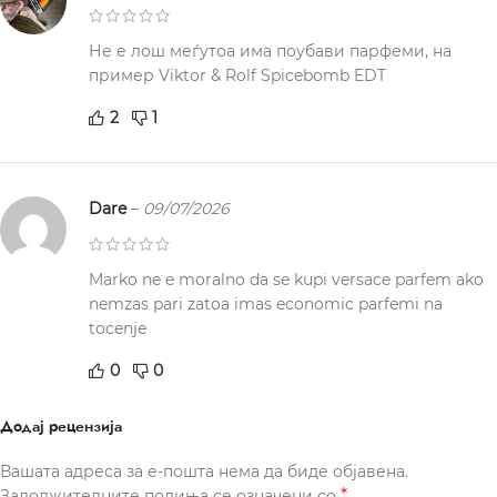
Не е лош меѓутоа има поубави парфеми, на
пример Viktor & Rolf Spicebomb EDT
2
1
Dare
–
09/07/2026
Marko ne e moralno da se kupi versace parfem ako
nemzas pari zatoa imas economic parfemi na
tocenje
0
0
Додај рецензија
Вашата адреса за е-пошта нема да биде објавена.
*
Задолжителните полиња се означени со