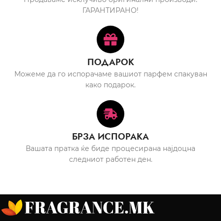
ГАРАНТИРАНО!
ПОДАРОК
Можеме да го испорачаме вашиот парфем спакуван
како подарок.
БРЗА ИСПОРАКА
Вашата пратка ќе биде процесирана најдоцна
следниот работен ден.