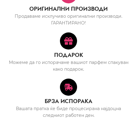
ОРИГИНАЛНИ ПРОИЗВОДИ
Продаваме исклучиво оригинални производи.
ГАРАНТИРАНО!
ПОДАРОК
Можеме да го испорачаме вашиот парфем спакуван
како подарок.
БРЗА ИСПОРАКА
Вашата пратка ќе биде процесирана најдоцна
следниот работен ден.