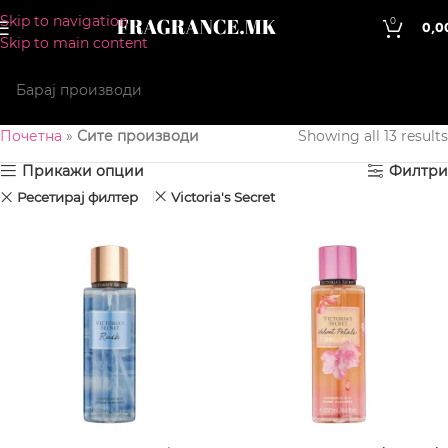
Skip to navigation
0
0,0
Skip to main content
Почетна
»
Сите производи
Showing all 13 results
Прикажи опции
Филтри
Ресетирај филтер
Victoria's Secret