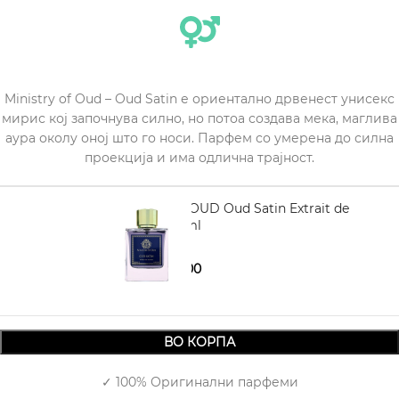
Ministry of Oud – Oud Satin е ориентално дрвенест унисекс
мирис кој започнува силно, но потоа создава мека, маглива
аура околу оној што го носи. Парфем со умерена до силна
проекција и има одлична трајност.
MINISTRY OF OUD Oud Satin Extrait de
Perfume 100 ml
1.470,00
2.190,00
ВО КОРПА
✓ 100% Оригинални парфеми