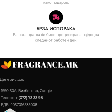
како подарок.
БРЗА ИСПОРАКА
Вашата пратка ќе биде процесирана најдоцна
следниот работен ден.
Денерис доо
1550-50A, Визбегово, Скопје
Телефон:
(072) 73 33 98
ЕДБ: 4057016535008