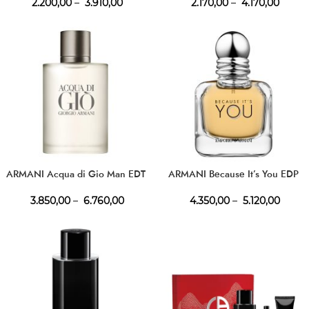
2.200,00
–
3.910,00
2.170,00
–
4.170,00
ARMANI Acqua di Gio Man EDT
ARMANI Because It’s You EDP
3.850,00
–
6.760,00
4.350,00
–
5.120,00