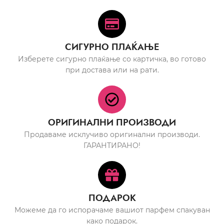
СИГУРНО ПЛАЌАЊЕ
Изберете сигурно плаќање со картичка, во готово
при достава или на рати.
ОРИГИНАЛНИ ПРОИЗВОДИ
Продаваме исклучиво оригинални производи.
ГАРАНТИРАНО!
ПОДАРОК
Можеме да го испорачаме вашиот парфем спакуван
како подарок.