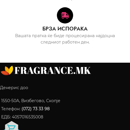
БРЗА ИСПОРАКА
Вашата пратка ќе биде процесирана најдоцна
следниот работен ден.
Денерис доо
1550-50A, Визбегово, Скопје
Телефон:
(072) 73 33 98
ЕДБ: 4057016535008