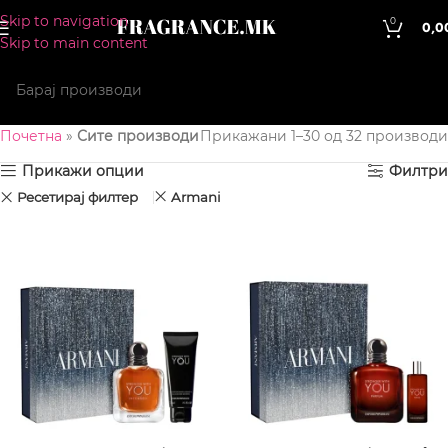
Skip to navigation
0
0,0
Skip to main content
Почетна
»
Сите производи
Прикажани 1–30 од 32 производи
Прикажи опции
Филтри
Ресетирај филтер
Armani