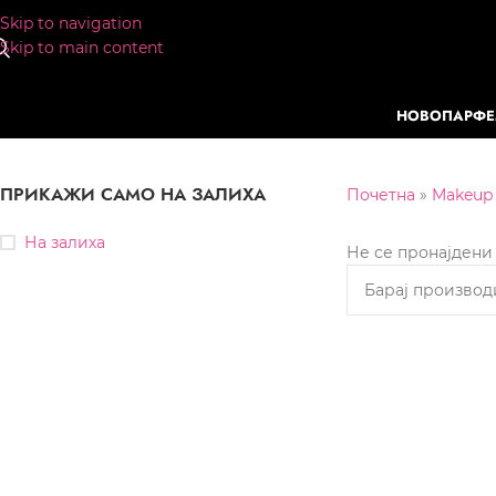
Skip to navigation
Skip to main content
НОВО
ПАРФ
ПРИКАЖИ САМО НА ЗАЛИХА
Почетна
»
Makeup
На залиха
Не се пронајдени