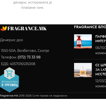
денари, испораката ја
плаќаме ние.
FRAGRANCE БЛО
ПАРФ
Денерис доо
ИНТЕР
06/10
1550-50A, Визбегово, Скопје
комен
Телефон:
(072) 73 33 98
ЕДБ: 4057016535008
СЕ ШТ
ЗА LA
МЕСТ
12/03/
комен
fragrance.mk
2016-2026 Сите права се задржани.