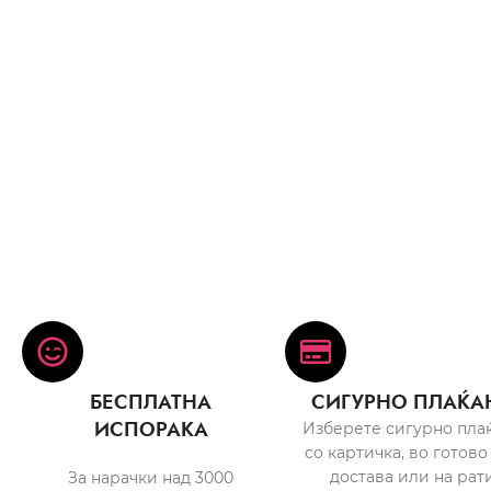
БЕСПЛАТНА
СИГУРНО ПЛАЌА
ИСПОРАКА
Изберете сигурно пла
со картичка, во готово
достава или на рати
За нарачки над 3000