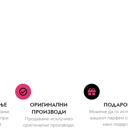
ЊЕ
ОРИГИНАЛНИ
ПОДАРО
ПРОИЗВОДИ
ќање
Можеме да го ис
 при
вашиот парфем с
Продаваме исклучиво
.
како подаро
оригинални производи.