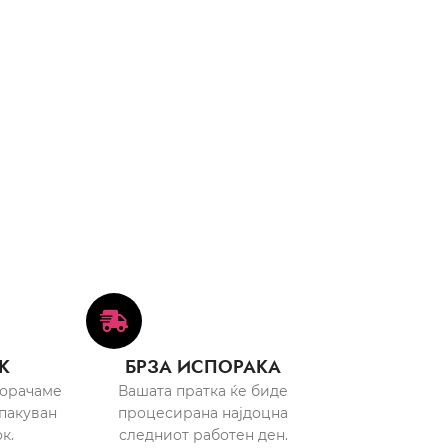
К
БРЗА ИСПОРАКА
порачаме
Вашата пратка ќе биде
пакуван
процесирана најдоцна
к.
следниот работен ден.