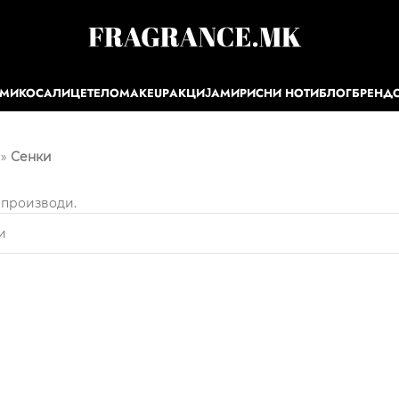
ЕМИ
КОСА
ЛИЦЕ
ТЕЛО
MAKEUP
АКЦИЈА
МИРИСНИ НОТИ
БЛОГ
БРЕНД
»
Сенки
 производи.