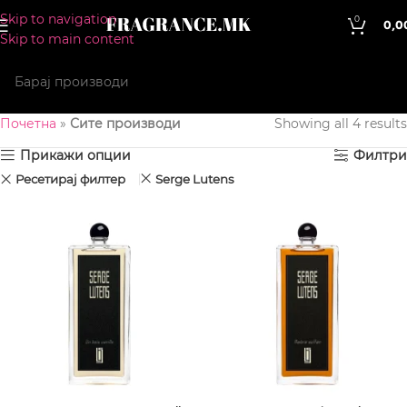
Skip to navigation
0
0,0
Skip to main content
Почетна
»
Сите производи
Showing all 4 results
Прикажи опции
Филтри
Ресетирај филтер
Serge Lutens