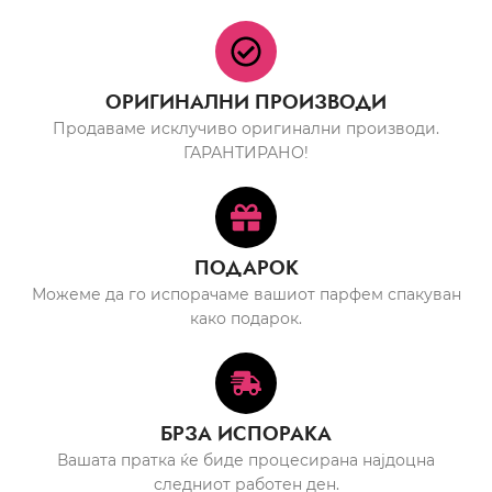
ОРИГИНАЛНИ ПРОИЗВОДИ
Продаваме исклучиво оригинални производи.
ГАРАНТИРАНО!
ПОДАРОК
Можеме да го испорачаме вашиот парфем спакуван
како подарок.
БРЗА ИСПОРАКА
Вашата пратка ќе биде процесирана најдоцна
следниот работен ден.