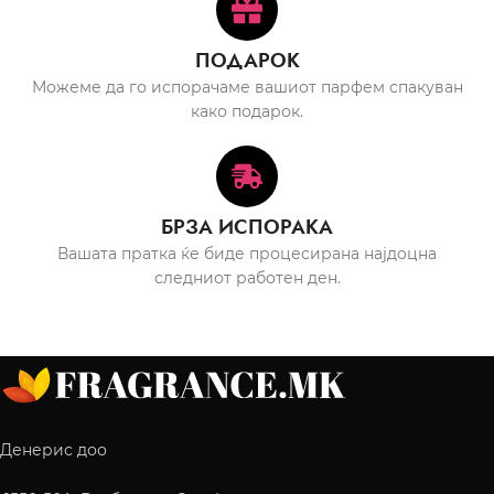
ПОДАРОК
Можеме да го испорачаме вашиот парфем спакуван
како подарок.
БРЗА ИСПОРАКА
Вашата пратка ќе биде процесирана најдоцна
следниот работен ден.
Денерис доо