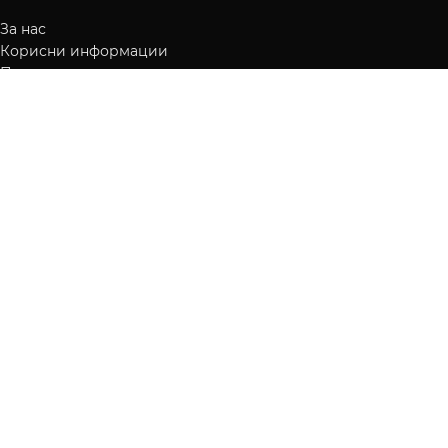
За нас
Корисни информации
Приватност
Услови за користење
КОРИСНИЧКИ УСЛУГИ
Преглед на нарачки
Испорака
Начин на плаќање
Контакт
КОРИСНИЧКА СМЕТКА
Вашите нарачки
Листа на желби
Враќање
fragrance.mk
2016-2026 Сите права се задржани.