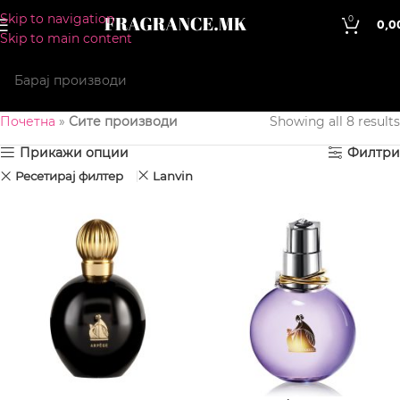
Skip to navigation
0
0,0
Skip to main content
Почетна
»
Сите производи
Showing all 8 results
Прикажи опции
Филтри
Ресетирај филтер
Lanvin