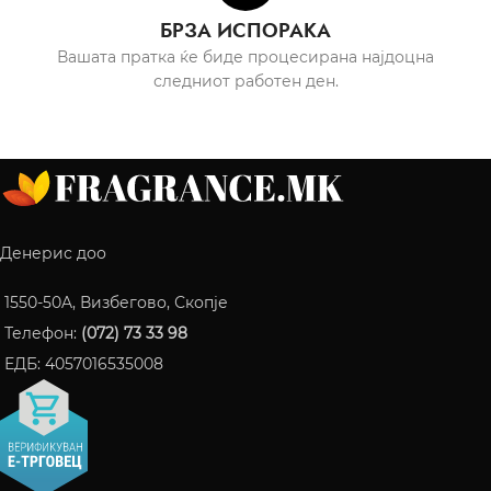
БРЗА ИСПОРАКА
Вашата пратка ќе биде процесирана најдоцна
следниот работен ден.
Денерис доо
1550-50A, Визбегово, Скопје
Телефон:
(072) 73 33 98
ЕДБ: 4057016535008