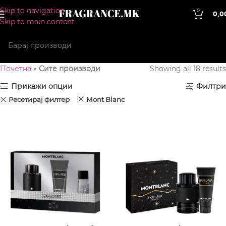
Skip to navigation
0
0,0
Skip to main content
Почетна
»
Сите производи
Showing all 18 results
Прикажи опции
Филтри
Ресетирај филтер
Mont Blanc