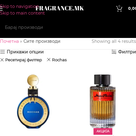
Skip to navigation
0
0,0
Skip to main content
Почетна
»
Сите производи
Showing all 4 results
Прикажи опции
Филтри
Ресетирај филтер
Rochas
АКЦИЈА