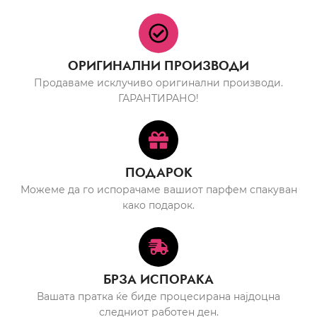
ОРИГИНАЛНИ ПРОИЗВОДИ
Продаваме исклучиво оригинални производи.
ГАРАНТИРАНО!
ПОДАРОК
Можеме да го испорачаме вашиот парфем спакуван
како подарок.
БРЗА ИСПОРАКА
Вашата пратка ќе биде процесирана најдоцна
следниот работен ден.