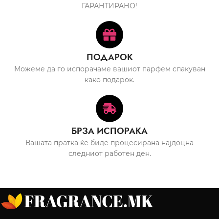
ГАРАНТИРАНО!
ПОДАРОК
Можеме да го испорачаме вашиот парфем спакуван
како подарок.
БРЗА ИСПОРАКА
Вашата пратка ќе биде процесирана најдоцна
следниот работен ден.