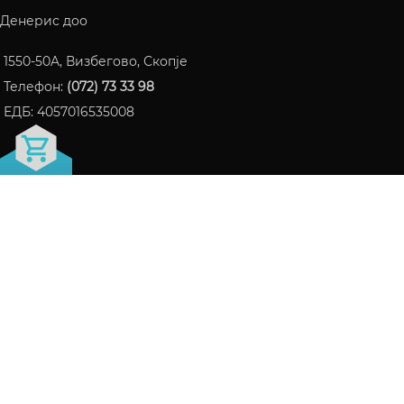
Денерис доо
1550-50A, Визбегово, Скопје
Телефон:
(072) 73 33 98
ЕДБ: 4057016535008
FRAGRANCE БЛОГ
ПАРФЕМИ КОИ СТАНАА ИНТЕРНЕТ ХИТ ВО 2024
06/10/2024
Нема коментари
СЕ ШТО ТРЕБА ДА ЗНАЕТЕ ЗА LATTAFA НА ЕДНО
МЕСТО