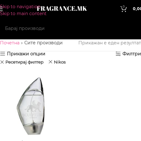
Skip to navigation
0
0,0
Skip to main content
Почетна
»
Сите производи
Прикажан е еден резултат
Прикажи опции
Филтри
Ресетирај филтер
Nikos