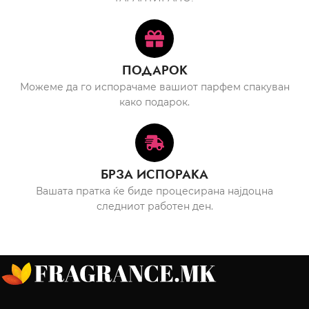
ПОДАРОК
Можеме да го испорачаме вашиот парфем спакуван
како подарок.
БРЗА ИСПОРАКА
Вашата пратка ќе биде процесирана најдоцна
следниот работен ден.