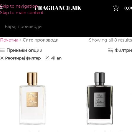
Skip to navigation
0
0,0
Skip to main content
Почетна
»
Сите производи
Showing all 8 results
Прикажи опции
Филтри
Ресетирај филтер
Kilian