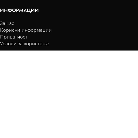
ИНФОРМАЦИИ
За нас
Корисни информации
Приватност
Услови за користење
КОРИСНИЧКИ УСЛУГИ
Преглед на нарачки
Испорака
Начин на плаќање
Контакт
КОРИСНИЧКА СМЕТКА
Вашите нарачки
Листа на желби
Враќање
fragrance.mk
2016-2026 Сите права се задржани.