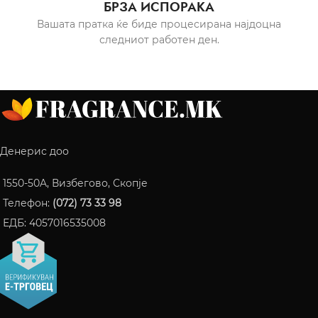
БРЗА ИСПОРАКА
Вашата пратка ќе биде процесирана најдоцна
следниот работен ден.
Денерис доо
1550-50A, Визбегово, Скопје
Телефон:
(072) 73 33 98
ЕДБ: 4057016535008