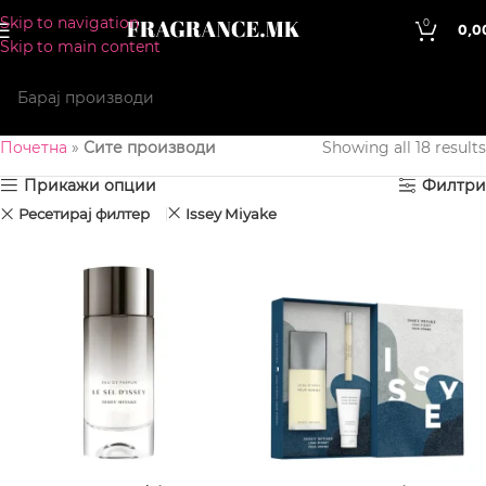
Skip to navigation
0
0,0
Skip to main content
Почетна
»
Сите производи
Showing all 18 results
Прикажи опции
Филтри
Ресетирај филтер
Issey Miyake