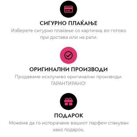
СИГУРНО ПЛАЌАЊЕ
Изберете сигурно плаќање со картичка, во готово
при достава или на рати.
ОРИГИНАЛНИ ПРОИЗВОДИ
Продаваме исклучиво оригинални производи.
ГАРАНТИРАНО!
ПОДАРОК
Можеме да го испорачаме вашиот парфем спакуван
како подарок.