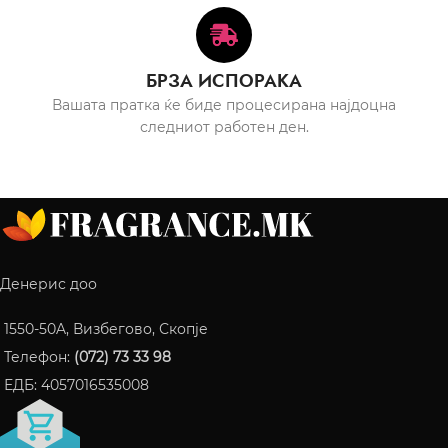
БРЗА ИСПОРАКА
Вашата пратка ќе биде процесирана најдоцна
следниот работен ден.
Денерис доо
1550-50A, Визбегово, Скопје
Телефон:
(072) 73 33 98
ЕДБ: 4057016535008