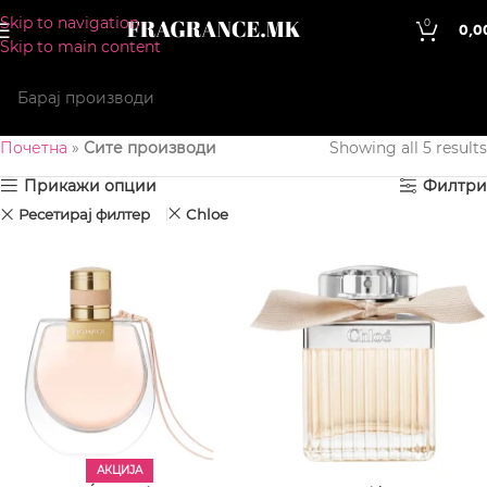
Skip to navigation
0
0,0
Skip to main content
Почетна
»
Сите производи
Showing all 5 results
Прикажи опции
Филтри
Ресетирај филтер
Chloe
АКЦИЈА