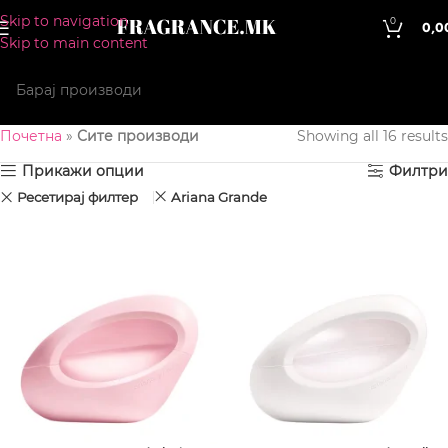
Skip to navigation
0
0,0
Skip to main content
Почетна
»
Сите производи
Showing all 16 results
Прикажи опции
Филтри
Ресетирај филтер
Ariana Grande