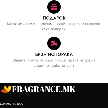
ПОДАРОК
Можеме да го испорачаме вашиот парфем спакуван
како подарок.
БРЗА ИСПОРАКА
Вашата пратка ќе биде процесирана најдоцна
следниот работен ден.
Денерис доо