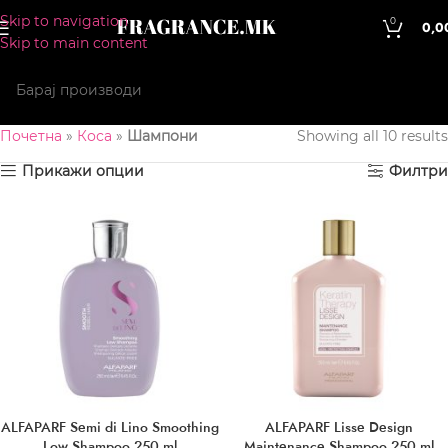
Skip to navigation
0
0,0
Skip to main content
Почетна
»
Коса
»
Шампони
Showing all 10 results
Прикажи опции
Филтри
ALFAPARF Semi di Lino Smoothing
ALFAPARF Lisse Design
Low Shampoo 250 ml
Maintenance Shampoo 250 ml