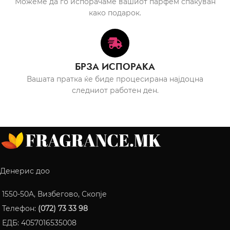
Можеме да го испорачаме вашиот парфем спакуван
како подарок.
БРЗА ИСПОРАКА
Вашата пратка ќе биде процесирана најдоцна
следниот работен ден.
Денерис доо
1550-50A, Визбегово, Скопје
Телефон:
(072) 73 33 98
ЕДБ: 4057016535008