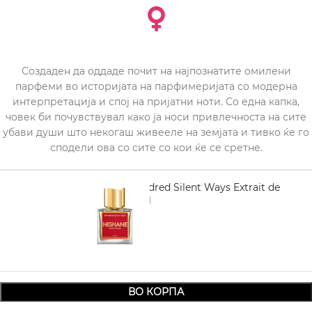
Создаден да оддаде почит на најпознатите омилени
парфеми во историјата на парфимеријата со модерна
интерпретација и спој на пријатни ноти. Со една капка,
човек би почувствувал како ја носи привлечноста на сите
убави души што некогаш живееле на земјата и тивко ќе го
сподели ова со сите со кои ќе се сретне.
NISHANE Hundred Silent Ways Extrait de
parfum 100 ml
11.830,00
ВО КОРПА