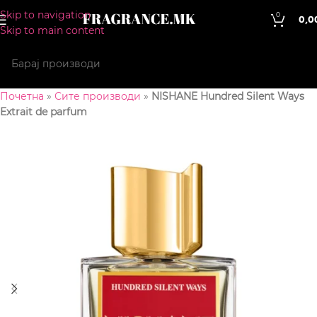
Skip to navigation
0
0,0
Skip to main content
Почетна
»
Сите производи
»
NISHANE Hundred Silent Ways
Extrait de parfum