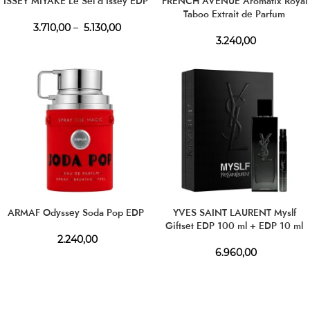
ISSEY MIYAKE Le Sel d’Issey EDP
FRENCH AVENUE Aromatix Royal
Taboo Extrait de Parfum
3.710,00
–
5.130,00
3.240,00
ARMAF Odyssey Soda Pop EDP
YVES SAINT LAURENT Myslf
Giftset EDP 100 ml + EDP 10 ml
2.240,00
6.960,00