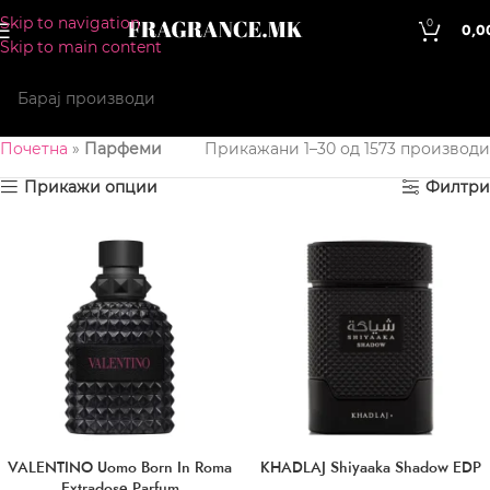
Skip to navigation
0
0,0
Skip to main content
Почетна
»
Парфеми
Прикажани 1–30 од 1573 производи
Прикажи опции
Филтри
VALENTINO Uomo Born In Roma
KHADLAJ Shiyaaka Shadow EDP
Extradose Parfum