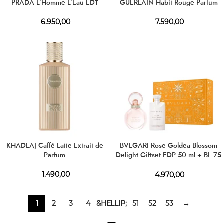
PRADA L’Homme L’Eau EDT
GUERLAIN Habit Rouge Parfum
6.950,00
7.590,00
KHADLAJ Caffé Latte Extrait de
BVLGARI Rose Goldea Blossom
Parfum
Delight Giftset EDP 50 ml + BL 75
ml
1.490,00
4.970,00
1
2
3
4
&HELLIP;
51
52
53
→