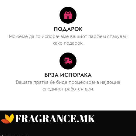
ПОДАРОК
Можеме да го испорачаме вашиот парфем спакуван
како подарок.
БРЗА ИСПОРАКА
Вашата пратка ќе биде процесирана најдоцна
следниот работен ден.