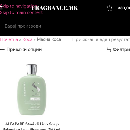
Skip to navigation
1
330,0
Skip to main content
Почетна
»
Коса
»
Масна коса
Прикажан е еден резултат
Прикажи опции
Филтри
ALFAPARF Semi di Lino Scalp
Balancing Low Shampoo 250 ml.