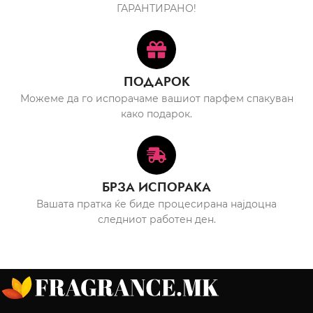
ГАРАНТИРАНО!
ПОДАРОК
Можеме да го испорачаме вашиот парфем спакуван
како подарок.
БРЗА ИСПОРАКА
Вашата пратка ќе биде процесирана најдоцна
следниот работен ден.