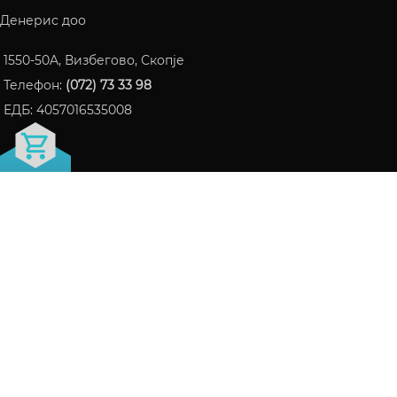
Денерис доо
1550-50A, Визбегово, Скопје
Телефон:
(072) 73 33 98
ЕДБ: 4057016535008
FRAGRANCE БЛОГ
ПАРФЕМИ КОИ СТАНАА ИНТЕРНЕТ ХИТ ВО 2024
06/10/2024
Нема коментари
СЕ ШТО ТРЕБА ДА ЗНАЕТЕ ЗА LATTAFA НА ЕДНО
МЕСТО