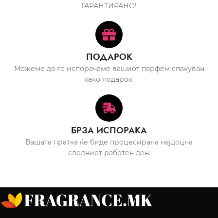
ГАРАНТИРАНО!
ПОДАРОК
Можеме да го испорачаме вашиот парфем спакуван
како подарок.
БРЗА ИСПОРАКА
Вашата пратка ќе биде процесирана најдоцна
следниот работен ден.