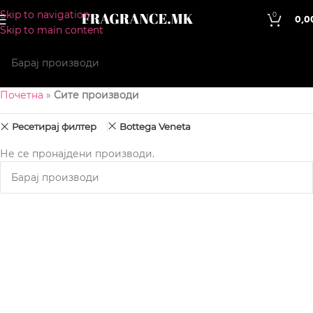
Skip to navigation
0
0,0
Skip to main content
Почетна
»
Сите производи
Ресетирај филтер
Bottega Veneta
Не се пронајдени производи.