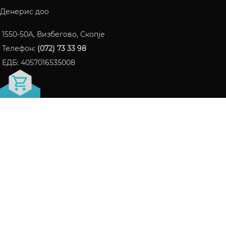
Денерис доо
1550-50A, Визбегово, Скопје
Телефон:
(072) 73 33 98
ЕДБ: 4057016535008
FRAGRANCE БЛОГ
ПАРФЕМИ КОИ СТАНАА ИНТЕРНЕТ ХИТ ВО 2024
06/10/2024
Нема коментари
СЕ ШТО ТРЕБА ДА ЗНАЕТЕ ЗА LATTAFA НА ЕДНО
МЕСТО