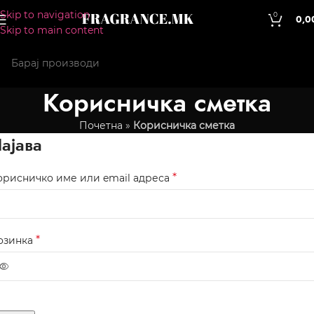
Skip to navigation
0
0,0
Skip to main content
Корисничка сметка
Почетна
»
Корисничка сметка
ајава
*
орисничко име или email адреса
*
озинка