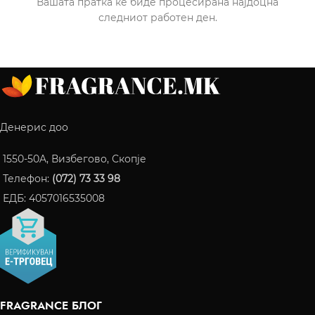
Вашата пратка ќе биде процесирана најдоцна
следниот работен ден.
Денерис доо
1550-50A, Визбегово, Скопје
Телефон:
(072) 73 33 98
ЕДБ: 4057016535008
FRAGRANCE БЛОГ