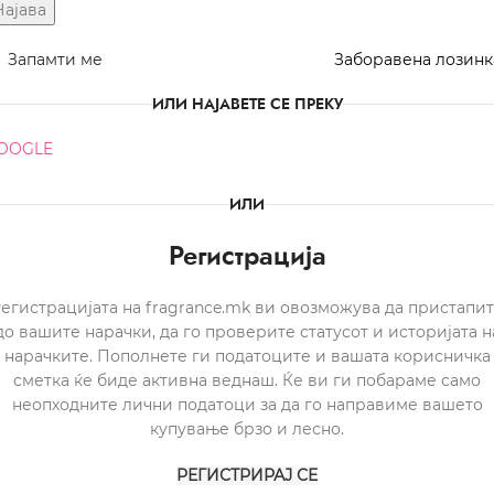
Најава
Запамти ме
Заборавена лозинк
ИЛИ НАЈАВЕТЕ СЕ ПРЕКУ
OOGLE
ИЛИ
Регистрација
егистрацијата на fragrance.mk ви овозможува да пристапи
до вашите нарачки, да го проверите статусот и историјата н
нарачките. Пополнете ги податоците и вашата корисничка
сметка ќе биде активна веднаш. Ќе ви ги побараме само
неопходните лични податоци за да го направиме вашето
купување брзо и лесно.
РЕГИСТРИРАЈ СЕ