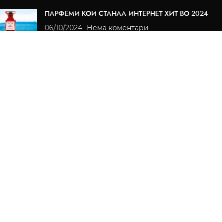
ПАРФЕМИ КОИ СТАНАА ИНТЕРНЕТ ХИТ ВО 2024
06/10/2024
Нема коментари
СЕ ШТО ТРЕБА ДА ЗНАЕТЕ ЗА LATTAFA НА ЕДНО
МЕСТО
12/03/2024
Нема коментари
ИНФОРМАЦИИ
За нас
Корисни информации
Приватност
Услови за користење
КОРИСНИЧКИ УСЛУГИ
Преглед на нарачки
Испорака
Начин на плаќање