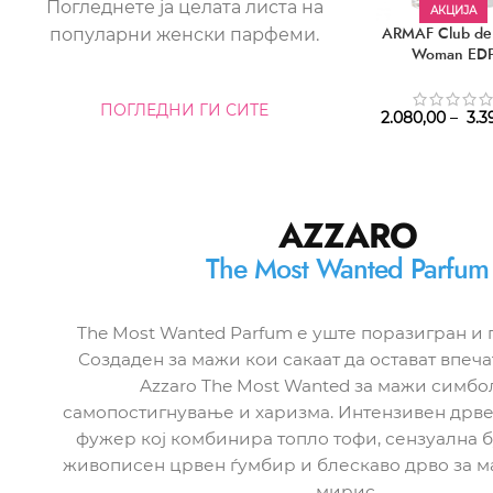
Погледнете ја целата листа на
АКЦИЈА
ARMAF Club de
популарни женски парфеми.
Woman ED
ПОГЛЕДНИ ГИ СИТЕ
2.080,00
–
3.3
AZZARO
The Most Wanted Parfum
The Most Wanted Parfum е уште поразигран и 
Создаден за мажи кои сакаат да остават впеч
Azzaro The Most Wanted за мажи симб
самопостигнување и харизма. Интензивен дрве
фужер кој комбинира топло тофи, сензуална б
живописен црвен ѓумбир и блескаво дрво за м
мирис.