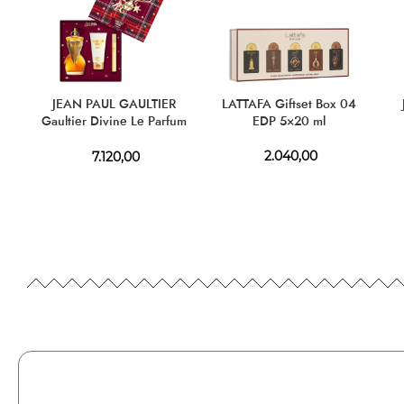
JEAN PAUL GAULTIER
LATTAFA Giftset Box 04
Gaultier Divine Le Parfum
EDP 5×20 ml
Giftset EDP 100 ml + BL
75 ml + EDP 10 ml
2.040,00
7.120,00