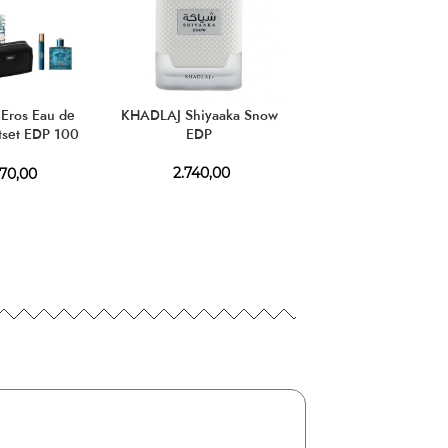
Eros Eau de
KHADLAJ Shiyaaka Snow
FRENCH AVENU
tset EDP 100
EDP
Aromatix Royal Tab
P 10 ml +
Extrait de Parfum
tic Bag
2.740,00
70,00
3.240,00