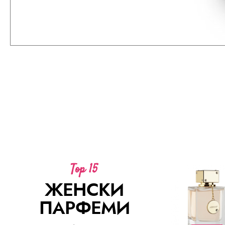
Најпродаваниот машки мирис во историјата на Cree
современ, овој богат и иконичен парфем ги комби
Top 15
ЖЕНСКИ
ПАРФЕМИ