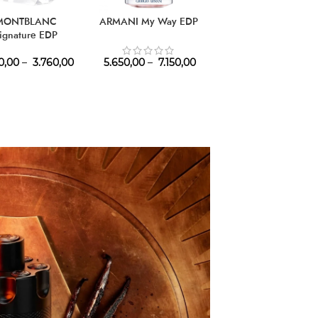
HOT
MONTBLANC
ARMANI My Way EDP
TIZIANA TERENZI
ignature EDP
Kirke Parfum
0,00
–
3.760,00
5.650,00
–
7.150,00
6.770,00