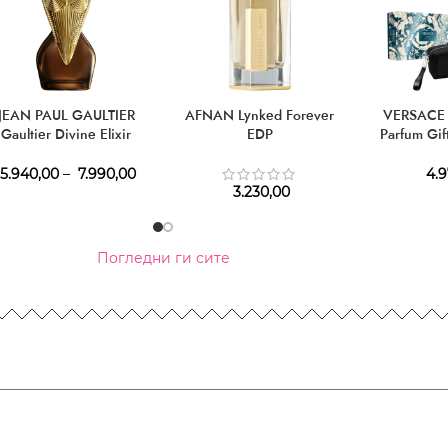
JEAN PAUL GAULTIER
AFNAN Lynked Forever
VERSACE 
Gaultier Divine Elixir
EDP
Parfum Gif
Parfum
ml + ED
Cosme
5.940,00
–
7.990,00
4.9
3.230,00
Погледни ги сите