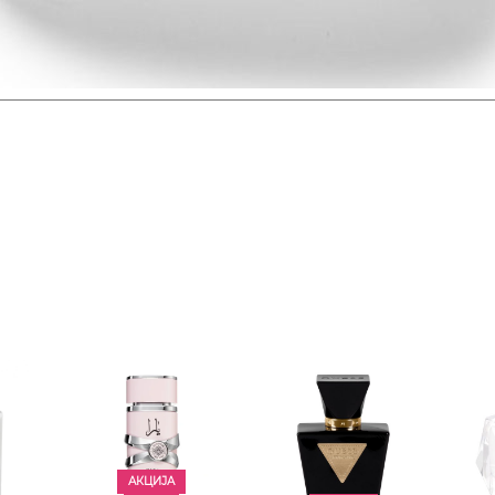
CREED Aventus EDP
d, Aventus ја слави силата, моќта, успехот и наследството 
нира примамливите овошни ноти на јаболко, црна рибизла, 
овошно срце од јасмин, ананас и пачули.
ПОВЕЌЕ
АКЦИЈА