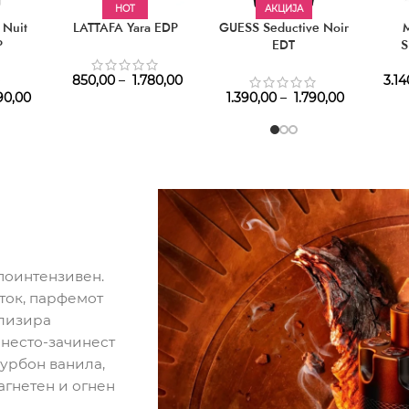
HOT
АКЦИЈА
 Nuit
LATTAFA Yara EDP
GUESS Seductive Noir
P
EDT
S
850,00
–
1.780,00
3.14
90,00
1.390,00
–
1.790,00
поинтензивен.
аток, парфемот
олизира
несто-зачинест
урбон ванила,
агнетен и огнен