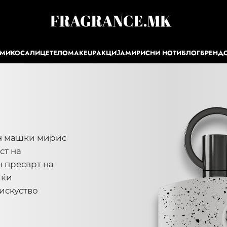
ЕМИ
КОСА
ЛИЦЕ
ТЕЛО
MAKEUP
АКЦИЈА
МИРИСНИ НОТИ
БЛОГ
БРЕНД
ен машки мирис
ст на
 пресврт на
јќи
искуство