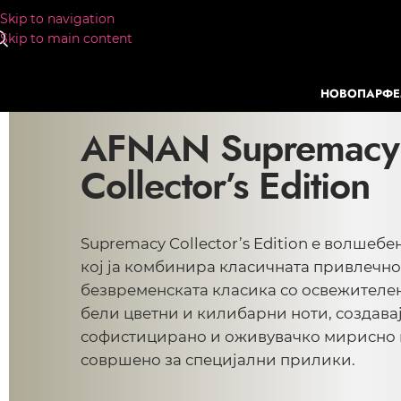
Skip to navigation
Skip to main content
НОВО
ПАРФ
AFNAN Supremacy
Collector’s Edition
Supremacy Collector’s Edition е волшеб
кој ја комбинира класичната привлечно
безвременската класика со освежителен
бели цветни и килибарни ноти, создава
софистицирано и оживувачко мирисно 
совршено за специјални прилики.