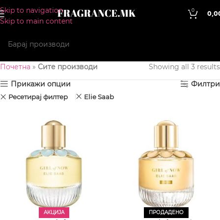
Skip to navigation
0
0,0
Skip to main content
Почетна
»
Сите производи
Showing all 3 results
Прикажи опции
Филтри
Ресетирај филтер
Elie Saab
АКЦИЈА
ПРОДАДЕНО