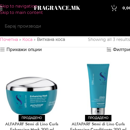
Skip to navigation
0
0,0
Skip to main content
Почетна
»
Коса
»
Виткана коса
Showing all 3 results
Прикажи опции
Филтри
ПРОДАДЕНО
ПРОДАДЕНО
ALFAPARF Semi di Lino Curls
ALFAPARF Semi di Lino Curls
Enhancing Mask 200 ml
Enhancing Conditioner 200 ml