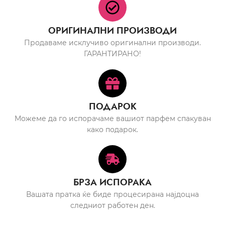
ОРИГИНАЛНИ ПРОИЗВОДИ
Продаваме исклучиво оригинални производи.
ГАРАНТИРАНО!
ПОДАРОК
Можеме да го испорачаме вашиот парфем спакуван
како подарок.
БРЗА ИСПОРАКА
Вашата пратка ќе биде процесирана најдоцна
следниот работен ден.