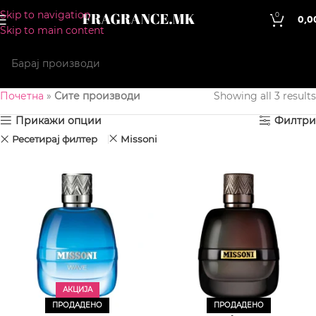
Skip to navigation
0
0,0
Skip to main content
Почетна
»
Сите производи
Showing all 3 results
Прикажи опции
Филтри
Ресетирај филтер
Missoni
АКЦИЈА
ПРОДАДЕНО
ПРОДАДЕНО