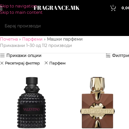
Skip to navigation
0
0,0
Skip to main content
Почетна
»
Парфеми
»
Машки парфеми
Прикажани 1–30 од 112 производи
Прикажи опции
Филтри
Ресетирај филтер
Парфем