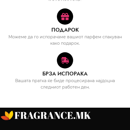
ПОДАРОК
Можеме да го испорачаме вашиот парфем спакуван
како подарок.
БРЗА ИСПОРАКА
Вашата пратка ќе биде процесирана најдоцна
следниот работен ден.