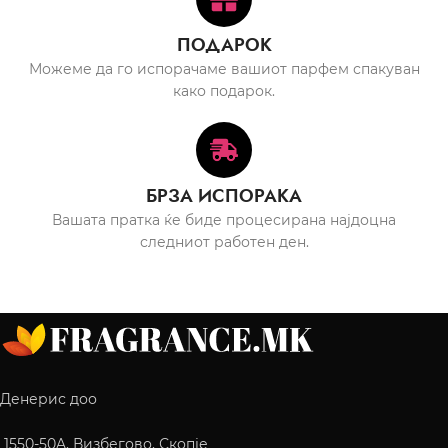
ПОДАРОК
Можеме да го испорачаме вашиот парфем спакуван
како подарок.
БРЗА ИСПОРАКА
Вашата пратка ќе биде процесирана најдоцна
следниот работен ден.
Денерис доо
1550-50A, Визбегово, Скопје