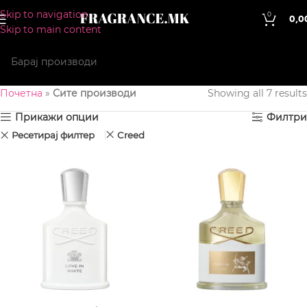
Skip to navigation
0
0,0
Skip to main content
Почетна
»
Сите производи
Showing all 7 results
Прикажи опции
Филтри
Ресетирај филтер
Creed