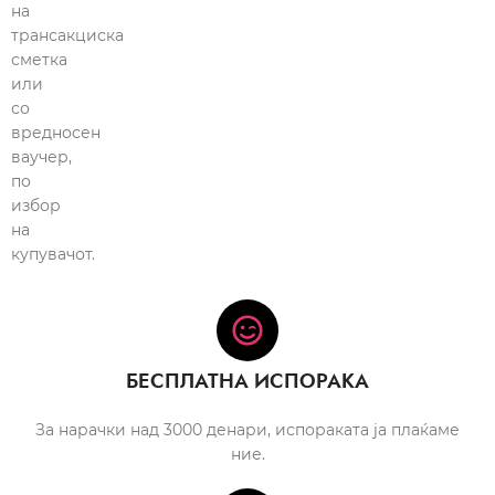
на
трансакциска
сметка
или
со
вредносен
ваучер,
по
избор
на
купувачот.
БЕСПЛАТНА ИСПОРАКА
За нарачки над 3000 денари, испораката ја плаќаме
ние.