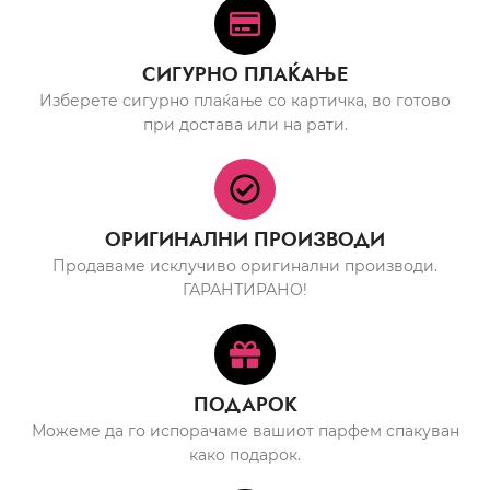
СИГУРНО ПЛАЌАЊЕ
Изберете сигурно плаќање со картичка, во готово
при достава или на рати.
ОРИГИНАЛНИ ПРОИЗВОДИ
Продаваме исклучиво оригинални производи.
ГАРАНТИРАНО!
ПОДАРОК
Можеме да го испорачаме вашиот парфем спакуван
како подарок.