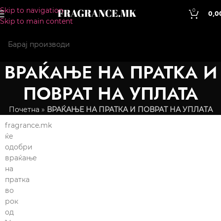
Skip to navigation
0
0,0
Skip to main content
ВРАЌАЊЕ НА ПРАТКА И
ПОВРАТ НА УПЛАТА
Почетна
»
ВРАЌАЊЕ НА ПРАТКА И ПОВРАТ НА УПЛАТА
fragrance.mk
ќе
одобри
враќање
на
пратка
во
рок
од