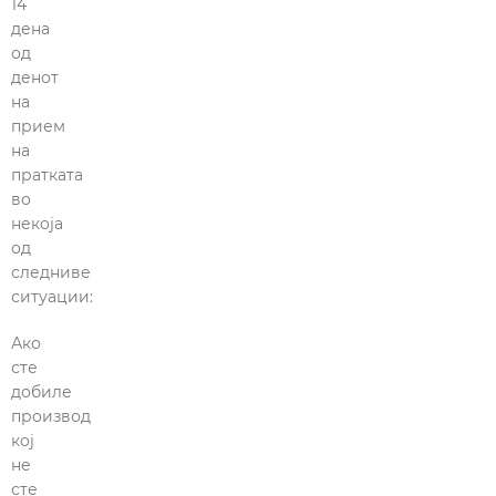
14
дена
од
денот
на
прием
на
пратката
во
некоја
од
следниве
ситуации:
Ако
сте
добиле
производ
кој
не
сте