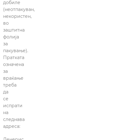
добиле
(неотпакуван,
некористен,
во
заштитна
фолија
за
пакување).
Пратката
означена
за
враќање
треба
да
се
испрати
на
следнава
адреса:
Денерис