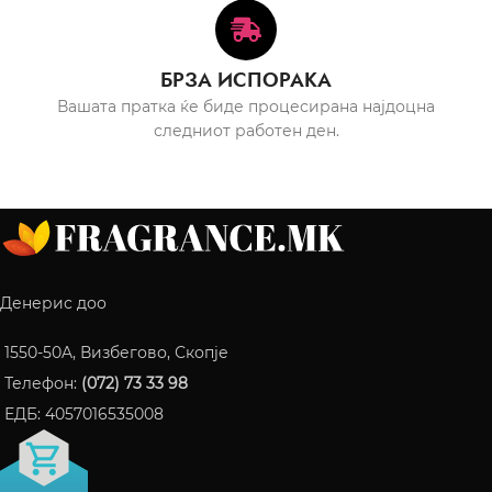
БРЗА ИСПОРАКА
Вашата пратка ќе биде процесирана најдоцна
следниот работен ден.
Денерис доо
1550-50A, Визбегово, Скопје
Телефон:
(072) 73 33 98
ЕДБ: 4057016535008