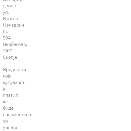
дооел
ул.
Вангел
Нечевски
бр.
50А
Визбегово,
1000
Скопје
Вредноста
која
купувачот
ја
платил
ќе
биде
надоместена
со
уплата