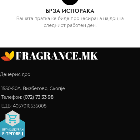
БРЗА ИСПОРАКА
Вашата пратка ќе биде процесирана најдоцна
следниот работен ден.
Денерис доо
1550-50A, Визбегово, Скопје
Телефон:
(072) 73 33 98
ЕДБ: 4057016535008