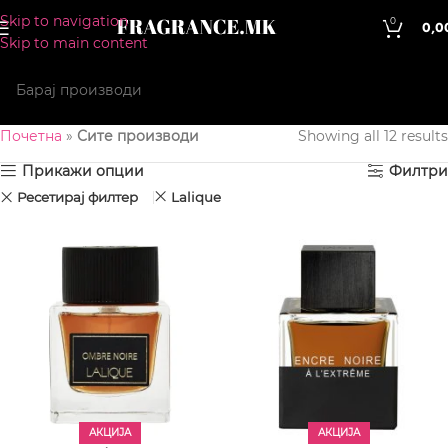
Skip to navigation
0
0,0
Skip to main content
Почетна
»
Сите производи
Showing all 12 results
Прикажи опции
Филтри
Ресетирај филтер
Lalique
АКЦИЈА
АКЦИЈА