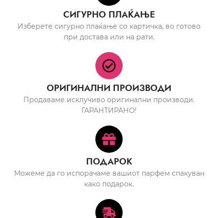
СИГУРНО ПЛАЌАЊЕ
Изберете сигурно плаќање со картичка, во готово
при достава или на рати.
ОРИГИНАЛНИ ПРОИЗВОДИ
Продаваме исклучиво оригинални производи.
ГАРАНТИРАНО!
ПОДАРОК
Можеме да го испорачаме вашиот парфем спакуван
како подарок.