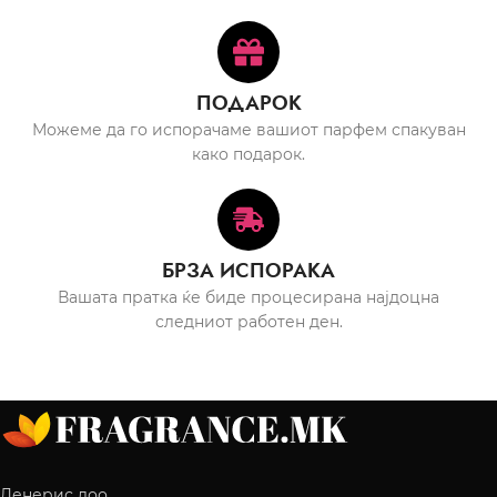
ПОДАРОК
Можеме да го испорачаме вашиот парфем спакуван
како подарок.
БРЗА ИСПОРАКА
Вашата пратка ќе биде процесирана најдоцна
следниот работен ден.
Денерис доо