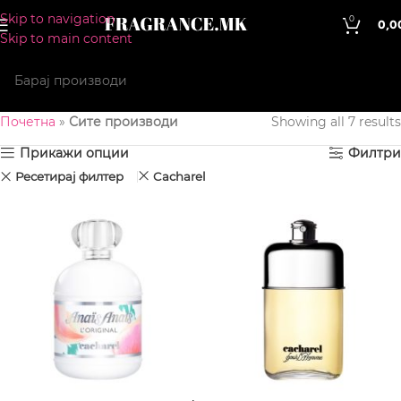
Skip to navigation
0
0,0
Skip to main content
Почетна
»
Сите производи
Showing all 7 results
Прикажи опции
Филтри
Ресетирај филтер
Cacharel