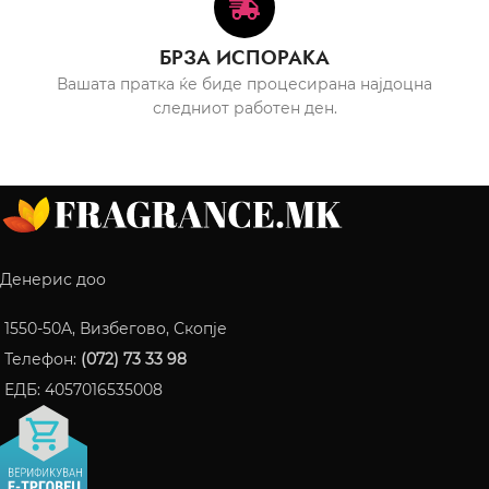
БРЗА ИСПОРАКА
Вашата пратка ќе биде процесирана најдоцна
следниот работен ден.
Денерис доо
1550-50A, Визбегово, Скопје
Телефон:
(072) 73 33 98
ЕДБ: 4057016535008