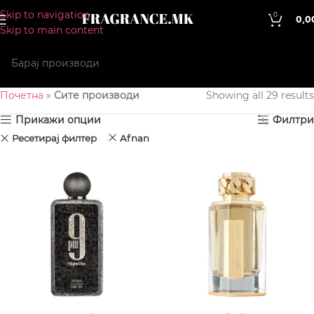
Skip to navigation
0
0,0
Skip to main content
Почетна
»
Сите производи
Showing all 29 results
Прикажи опции
Филтри
Ресетирај филтер
Afnan