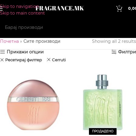
Skip to navigation
0
0,0
Skip to main content
Почетна
»
Сите производи
Showing all 2 results
Прикажи опции
Филтри
Ресетирај филтер
Cerruti
ПРОДАДЕНО