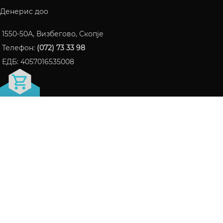
Денерис доо
1550-50A, Визбегово, Скопје
Телефон:
(072) 73 33 98
ЕДБ: 4057016535008
FRAGRANCE БЛОГ
ПАРФЕМИ КОИ СТАНАА ИНТЕРНЕТ ХИТ ВО 2024
06/10/2024
Нема коментари
СЕ ШТО ТРЕБА ДА ЗНАЕТЕ ЗА LATTAFA НА ЕДНО
МЕСТО