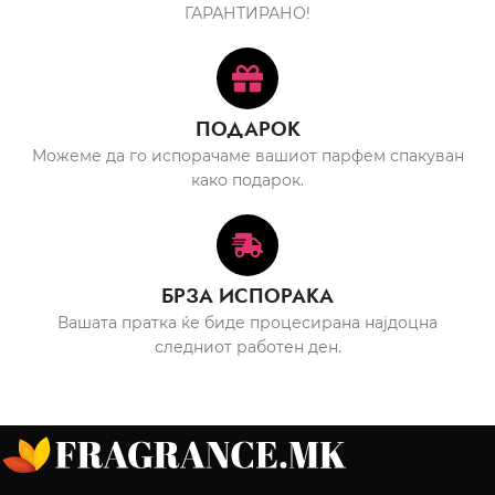
ГАРАНТИРАНО!
ПОДАРОК
Можеме да го испорачаме вашиот парфем спакуван
како подарок.
БРЗА ИСПОРАКА
Вашата пратка ќе биде процесирана најдоцна
следниот работен ден.