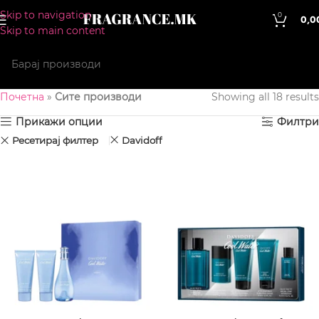
Skip to navigation
0
0,0
Skip to main content
Почетна
»
Сите производи
Showing all 18 results
Прикажи опции
Филтри
Ресетирај филтер
Davidoff