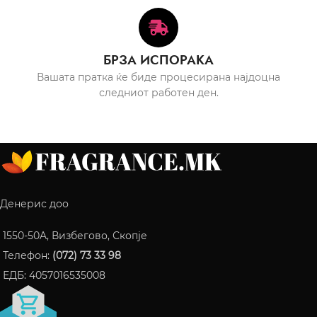
БРЗА ИСПОРАКА
Вашата пратка ќе биде процесирана најдоцна
следниот работен ден.
Денерис доо
1550-50A, Визбегово, Скопје
Телефон:
(072) 73 33 98
ЕДБ: 4057016535008