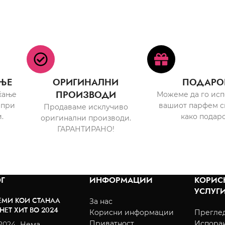
ЊЕ
ОРИГИНАЛНИ
ПОДАРО
ПРОИЗВОДИ
ќање
Можеме да го ис
 при
вашиот парфем с
Продаваме исклучиво
.
како подаро
оригинални производи.
ГАРАНТИРАНО!
Г
ИНФОРМАЦИИ
КОРИС
УСЛУГ
ЕМИ КОИ СТАНАА
За нас
НЕТ ХИТ ВО 2024
Корисни информации
Преглед
Приватност
Испора
/2024
Нема