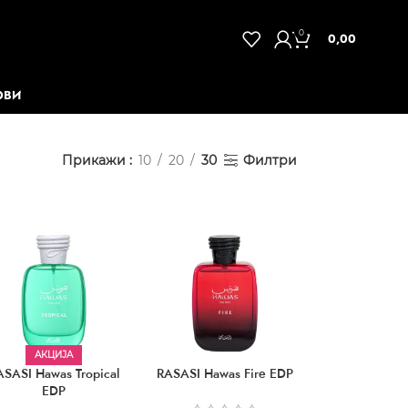
0
0,00
ОВИ
Прикажи
10
20
30
Филтри
АКЦИЈА
ASASI Hawas Tropical
RASASI Hawas Fire EDP
EDP