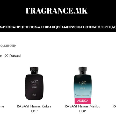
ЕМИ
КОСА
ЛИЦЕ
ТЕЛО
MAKEUP
АКЦИЈА
МИРИСНИ НОТИ
БЛОГ
БРЕНД
роизводи
р
Rasasi
АКЦИЈА
ome
RASASI Hawas Kobra
RASASI Hawas Malibu
R
EDP
EDP