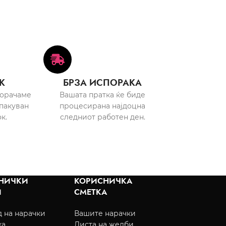
К
БРЗА ИСПОРАКА
порачаме
Вашата пратка ќе биде
пакуван
процесирана најдоцна
к.
следниот работен ден.
НИЧКИ
КОРИСНИЧКА
И
СМЕТКА
 на нарачки
Вашите нарачки
ка
Листа на желби