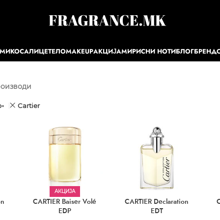
ЕМИ
КОСА
ЛИЦЕ
ТЕЛО
MAKEUP
АКЦИЈА
МИРИСНИ НОТИ
БЛОГ
БРЕНД
роизводи
р
Cartier
АКЦИЈА
on
CARTIER Baiser Volé
CARTIER Declaration
C
EDP
EDT