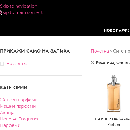
Skip to navigation
Skip to main content
НОВО
ПАРФ
ПРИКАЖИ САМО НА ЗАЛИХА
Почетна
»
Сите п
Ресетирај филте
На залиха
КАТЕГОРИИ
Женски парфеми
Машки парфеми
Акција
CARTIER Déclarati
Ново на Fragrance
Parfum
Парфеми