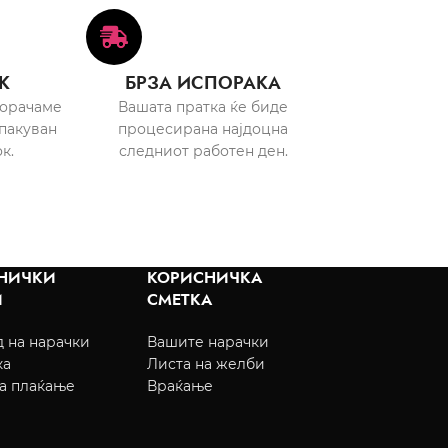
К
БРЗА ИСПОРАКА
порачаме
Вашата пратка ќе биде
пакуван
процесирана најдоцна
к.
следниот работен ден.
НИЧКИ
КОРИСНИЧКА
И
СМЕТКА
 на нарачки
Вашите нарачки
ка
Листа на желби
а плаќање
Враќање