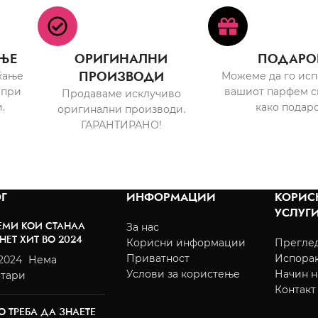
ЊЕ
ОРИГИНАЛНИ
ПОДАРО
ПРОИЗВОДИ
ќање
Можеме да го ис
 при
вашиот парфем с
Продаваме исклучиво
.
како подаро
оригинални производи.
ГАРАНТИРАНО!
Г
ИНФОРМАЦИИ
КОРИС
УСЛУГ
ЕМИ КОИ СТАНАА
За нас
НЕТ ХИТ ВО 2024
Корисни информации
Преглед
Приватност
Испора
/2024
Нема
Услови за користење
Начин н
тари
Контакт
О ТРЕБА ДА ЗНАЕТЕ