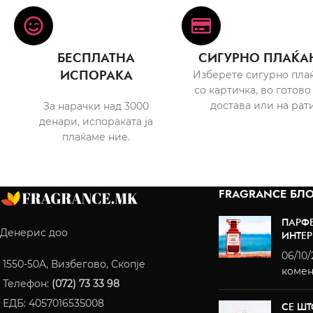
БЕСПЛАТНА
СИГУРНО ПЛАЌА
ИСПОРАКА
Изберете сигурно пла
со картичка, во готово
достава или на рати
За нарачки над 3000
денари, испораката ја
плаќаме ние.
FRAGRANCE БЛО
ПАРФ
Денерис доо
ИНТЕР
06/10
1550-50A, Визбегово, Скопје
комен
Телефон:
(072) 73 33 98
ЕДБ: 4057016535008
СЕ ШТ