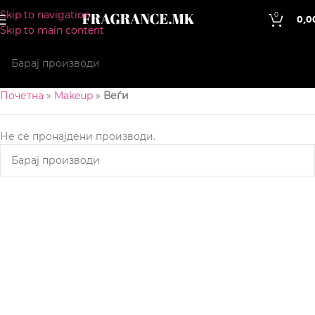
Skip to navigation
0
0,0
Skip to main content
Почетна
»
Makeup
»
Веѓи
Не се пронајдени производи.