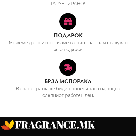
ГАРАНТИРАНО!
ПОДАРОК
Можеме да го испорачаме вашиот парфем спакуван
како подарок.
БРЗА ИСПОРАКА
Вашата пратка ќе биде процесирана најдоцна
следниот работен ден.