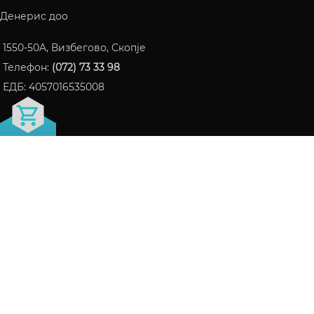
Денерис доо
1550-50A, Визбегово, Скопје
Телефон:
(072) 73 33 98
ЕДБ: 4057016535008
FRAGRANCE БЛОГ
ПАРФЕМИ КОИ СТАНАА ИНТЕРНЕТ ХИТ ВО 2024
06/10/2024
Нема коментари
СЕ ШТО ТРЕБА ДА ЗНАЕТЕ ЗА LATTAFA НА ЕДНО
МЕСТО