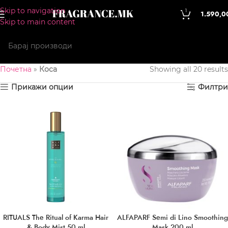
Skip to navigation
1
1.590,0
Skip to main content
Почетна
»
Коса
Showing all 20 results
Прикажи опции
Филтри
RITUALS The Ritual of Karma Hair
ALFAPARF Semi di Lino Smoothing
& Body Mist 50 ml
Mask 200 ml