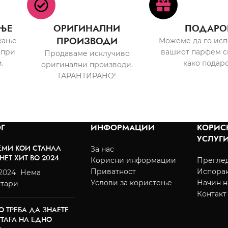
ЊЕ
ОРИГИНАЛНИ
ПОДАРО
ПРОИЗВОДИ
ќање
Можеме да го ис
 при
вашиот парфем с
Продаваме исклучиво
.
како подаро
оригинални производи.
ГАРАНТИРАНО!
Г
ИНФОРМАЦИИ
КОРИС
УСЛУГ
ЕМИ КОИ СТАНАА
За нас
НЕТ ХИТ ВО 2024
Корисни информации
Преглед
Приватност
Испора
/2024
Нема
Услови за користење
Начин н
тари
Контакт
О ТРЕБА ДА ЗНАЕТЕ
TTAFA НА ЕДНО