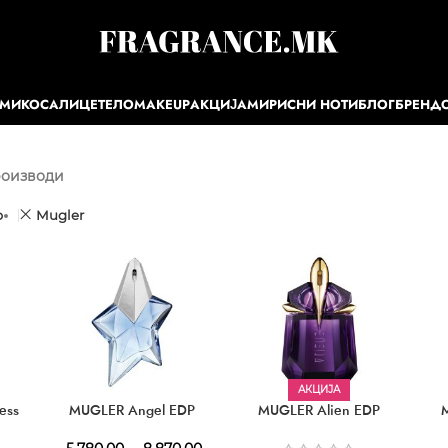
ЕМИ
КОСА
ЛИЦЕ
ТЕЛО
MAKEUP
АКЦИЈА
МИРИСНИ НОТИ
БЛОГ
БРЕНД
роизводи
р
Mugler
АКЦИЈА
ess
MUGLER Angel EDP
MUGLER Alien EDP