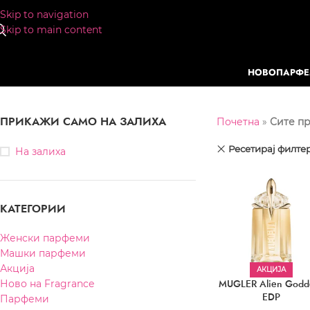
Skip to navigation
Skip to main content
НОВО
ПАРФ
ПРИКАЖИ САМО НА ЗАЛИХА
Почетна
»
Сите п
Ресетирај филте
На залиха
КАТЕГОРИИ
Женски парфеми
Машки парфеми
Акција
АКЦИЈА
MUGLER Alien Godd
Ново на Fragrance
EDP
Парфеми