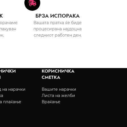
К
БРЗА ИСПОРАКА
порачаме
Вашата пратка ќе биде
пакуван
процесирана најдоцна
к.
следниот работен ден.
НИЧКИ
КОРИСНИЧКА
И
СМЕТКА
 на нарачки
Вашите нарачки
ка
Листа на желби
а плаќање
Враќање