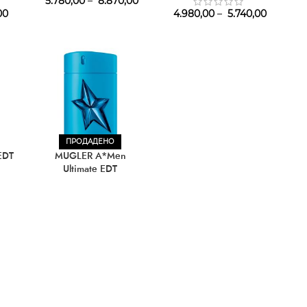
5.780,00
–
8.870,00
00
4.980,00
–
5.740,00
ПРОДАДЕНО
EDT
MUGLER A*Men
Ultimate EDT