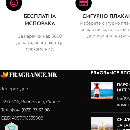
БЕСПЛАТНА
СИГУРНО ПЛАЌА
ИСПОРАКА
Изберете сигурно пла
со картичка, во готово
достава или на рати
За нарачки над 3000
денари, испораката ја
плаќаме ние.
FRAGRANCE БЛО
ПАРФ
Денерис доо
ИНТЕР
06/10
1550-50A, Визбегово, Скопје
комен
Телефон:
(072) 73 33 98
ЕДБ: 4057016535008
СЕ ШТ
ЗА LA