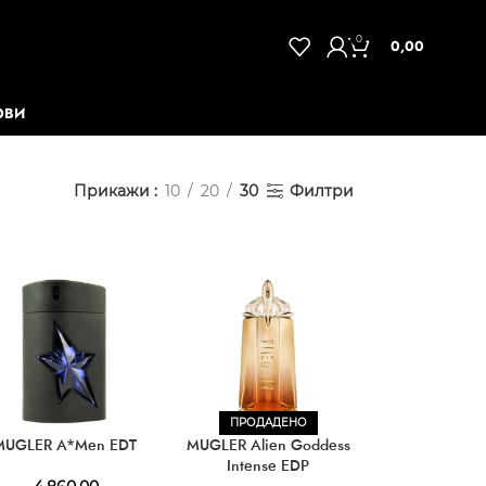
0
0,00
ОВИ
Прикажи
10
20
30
Филтри
ПРОДАДЕНО
MUGLER A*Men EDT
MUGLER Alien Goddess
Intense EDP