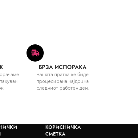
К
БРЗА ИСПОРАКА
порачаме
Вашата пратка ќе биде
пакуван
процесирана најдоцна
к.
следниот работен ден.
НИЧКИ
КОРИСНИЧКА
И
СМЕТКА