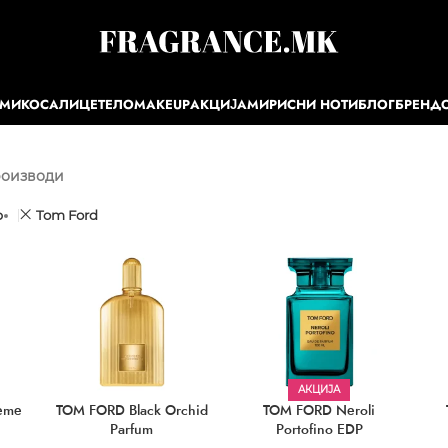
ЕМИ
КОСА
ЛИЦЕ
ТЕЛО
MAKEUP
АКЦИЈА
МИРИСНИ НОТИ
БЛОГ
БРЕНД
роизводи
р
Tom Ford
АКЦИЈА
eme
TOM FORD Black Orchid
TOM FORD Neroli
Parfum
Portofino EDP