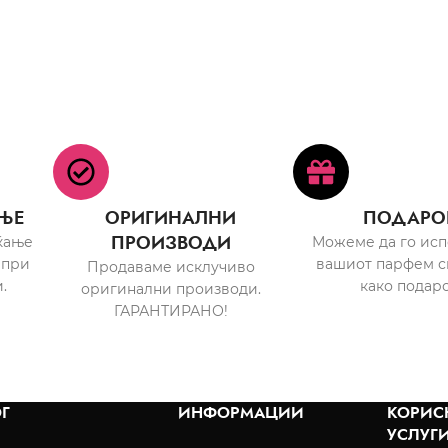
ЊЕ
ОРИГИНАЛНИ
ПОДАРО
ПРОИЗВОДИ
ќање
Можеме да го ис
 при
вашиот парфем с
Продаваме исклучиво
.
како подаро
оригинални производи.
ГАРАНТИРАНО!
Г
ИНФОРМАЦИИ
КОРИС
УСЛУГ