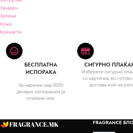
Цитрусни
Зачаден
Зелени
Кожа
Кремасти
БЕСПЛАТНА
СИГУРНО ПЛАЌА
ИСПОРАКА
Изберете сигурно пла
со картичка, во готово
достава или на рати
За нарачки над 3000
денари, испораката ја
плаќаме ние.
FRAGRANCE БЛО