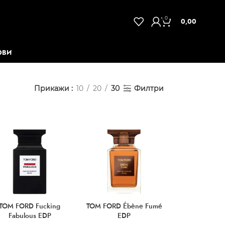
0
0,00
ОВИ
Прикажи
10
20
30
Филтри
TOM FORD Fucking
TOM FORD Ébène Fumé
Fabulous EDP
EDP