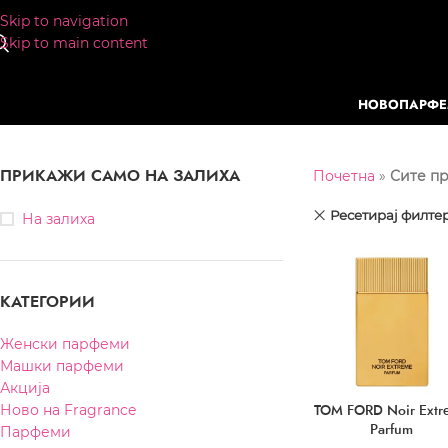
Skip to navigation
Skip to main content
НОВО
ПАРФ
ПРИКАЖИ САМО НА ЗАЛИХА
Почетна
»
Сите п
Ресетирај филте
На залиха
КАТЕГОРИИ
Женски парфеми
Машки парфеми
Акција
TOM FORD Noir Extr
Ново на Fragrance
Parfum
Парфеми