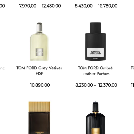
,00
7.970,00
–
12.430,00
8.430,00
–
16.780,00
anc
TOM FORD Grey Vetiver
TOM FORD Ombré
T
EDP
Leather Parfum
10.890,00
8.230,00
–
12.370,00
1