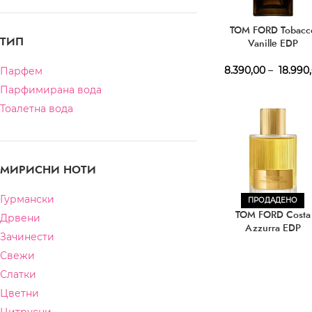
TOM FORD Tobacc
ТИП
Vanille EDP
8.390,00
–
18.990
Парфем
Парфимирана вода
Тоалетна вода
МИРИСНИ НОТИ
Гурмански
ПРОДАДЕНО
TOM FORD Costa
Дрвени
Azzurra EDP
Зачинести
Свежи
Слатки
Цветни