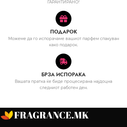
ГАРАНТИРАНО!
ПОДАРОК
Можеме да го испорачаме вашиот парфем спакуван
како подарок.
БРЗА ИСПОРАКА
Вашата пратка ќе биде процесирана најдоцна
следниот работен ден.