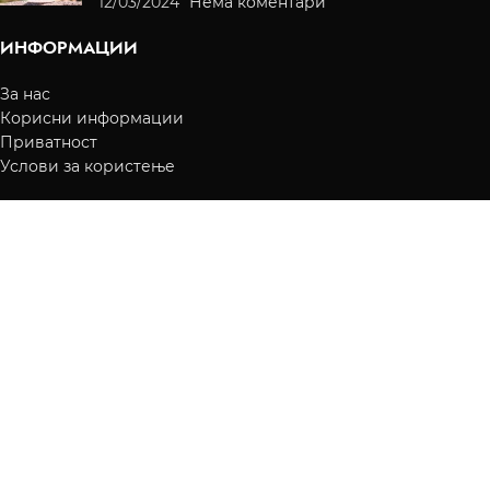
12/03/2024
Нема коментари
ИНФОРМАЦИИ
За нас
Корисни информации
Приватност
Услови за користење
КОРИСНИЧКИ УСЛУГИ
Преглед на нарачки
Испорака
Начин на плаќање
Контакт
КОРИСНИЧКА СМЕТКА
Вашите нарачки
Листа на желби
Враќање