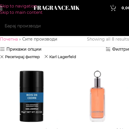
Skip to navigation
0
0,0
Skip to main content
Почетна
»
Сите производи
Showing all 8 results
Прикажи опции
Филтри
Ресетирај филтер
Karl Lagerfeld