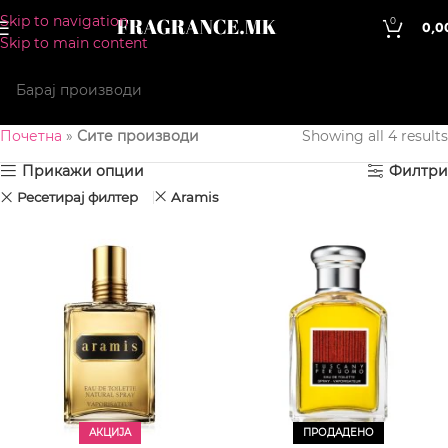
Skip to navigation
0
0,0
Skip to main content
Почетна
»
Сите производи
Showing all 4 results
Прикажи опции
Филтри
Ресетирај филтер
Aramis
АКЦИЈА
ПРОДАДЕНО