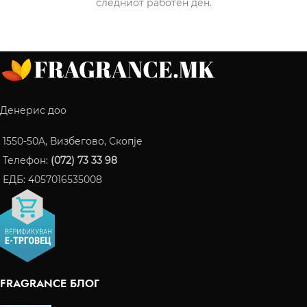
следниот работен ден.
Денерис доо
1550-50A, Визбегово, Скопје
Телефон:
(072) 73 33 98
ЕДБ: 4057016535008
FRAGRANCE БЛОГ