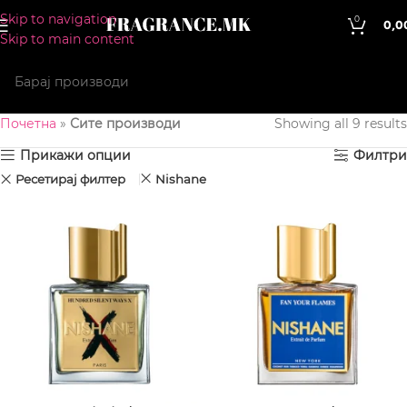
Skip to navigation
0
0,0
Skip to main content
Почетна
»
Сите производи
Showing all 9 results
Прикажи опции
Филтри
Ресетирај филтер
Nishane