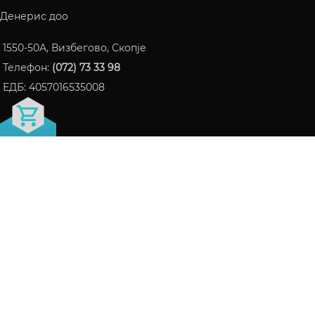
Денерис доо
1550-50A, Визбегово, Скопје
Телефон:
(072) 73 33 98
ЕДБ: 4057016535008
FRAGRANCE БЛОГ
ПАРФЕМИ КОИ СТАНАА ИНТЕРНЕТ ХИТ ВО 2024
06/10/2024
Нема коментари
СЕ ШТО ТРЕБА ДА ЗНАЕТЕ ЗА LATTAFA НА ЕДНО
МЕСТО