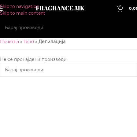
Skip to navigation
0
0,0
Skip to main content
Почетна
»
Тело
»
Депилација
Не се пронајдени производи.