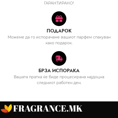
ГАРАНТИРАНО!
ПОДАРОК
Можеме да го испорачаме вашиот парфем спакуван
како подарок.
БРЗА ИСПОРАКА
Вашата пратка ќе биде процесирана најдоцна
следниот работен ден.